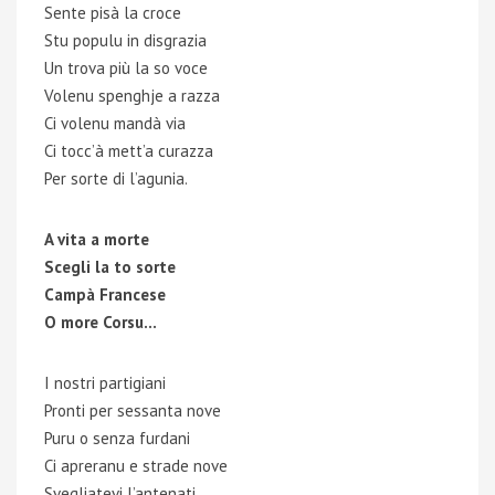
Sente pisà la croce
Stu populu in disgrazia
Un trova più la so voce
Volenu spenghje a razza
Ci volenu mandà via
Ci tocc’à mett’a curazza
Per sorte di l’agunia.
A vita a morte
Scegli la to sorte
Campà Francese
O more Corsu…
I nostri partigiani
Pronti per sessanta nove
Puru o senza furdani
Ci apreranu e strade nove
Svegliatevi l’antenati