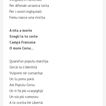
Per difende un’antra lotta
Per i nostri inghjuliati
Femu nasce una rivolta.
A vita a morte
Scegli la to sorte
Campà Francese
O more Corsu…
Quand’un populu marchja
Cercà la s’identità
Vulpone nè curnachja
Un lu ponu parà
Aiò Populu Corsu
Un ti fà più scarpighjà
Un sia più cumossu
A to scelta hè Libertà.