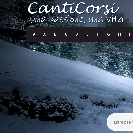
#
A
B
C
D
E
F
G
H
I
Z