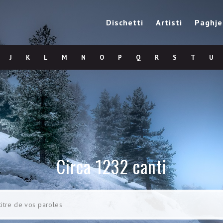
Dischetti
Artisti
Paghje
J
K
L
M
N
O
P
Q
R
S
T
U
Circa 1232 canti