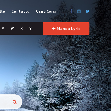
lle
Cuntattu
CantiCorsi
Manda Lyric
V
W
X
Y