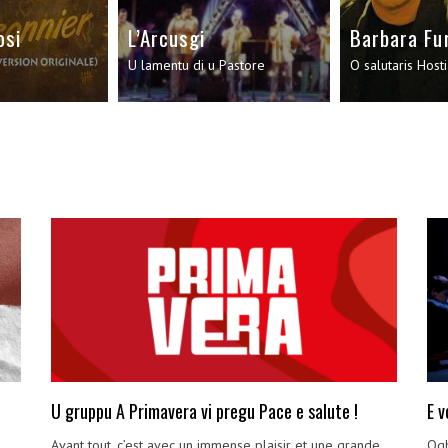
osi
L’Arcusgi
Barbara Fu
U lamentu di u Pastore
O salutaris Host
U gruppu A Primavera vi pregu Pace e salute !
E v
Avant tout, c’est avec un immense plaisir et une grande
Ogh