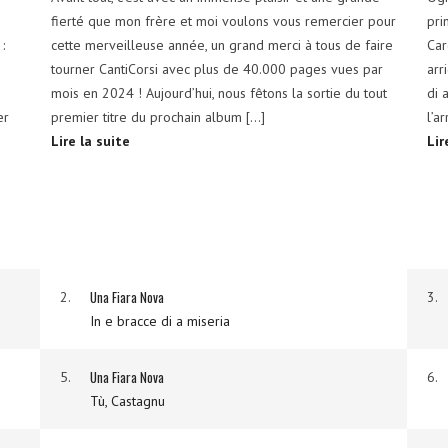
fierté que mon frère et moi voulons vous remercier pour
pri
:
cette merveilleuse année, un grand merci à tous de faire
Car
tourner CantiCorsi avec plus de 40.000 pages vues par
arr
mois en 2024 ! Aujourd’hui, nous fêtons la sortie du tout
di 
er
premier titre du prochain album […]
l’a
Lire la suite
Lir
Una Fiara Nova
2.
3.
In e bracce di a miseria
Una Fiara Nova
5.
6.
Tù, Castagnu