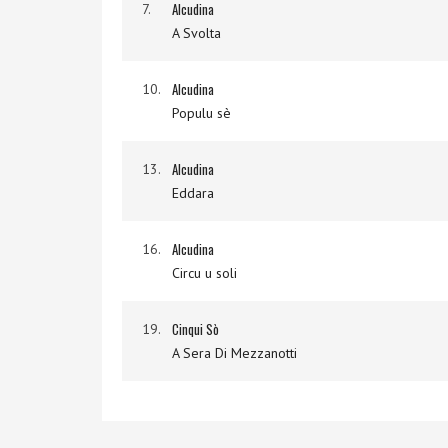
Alcudina
7.
A Svolta
Alcudina
10.
Populu sè
Alcudina
13.
Eddara
Alcudina
16.
Circu u soli
Cinqui Sò
19.
A Sera Di Mezzanotti