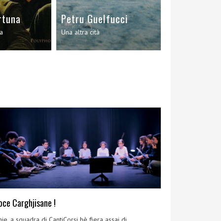
rtuna
Petru Guelfucci
Diana di l’A
ia
Una altra cità
Lamentu di u Ma
oce Carghjisane !
je, a squadra di CantiCorsi hè fiera assai di