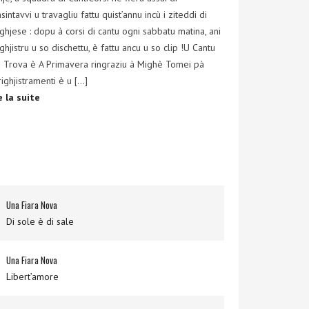
nsintavvi u travagliu fattu quist’annu incù i ziteddi di
ghjese : dopu à corsi di cantu ogni sabbatu matina, ani
ighjistru u so dischettu, è fattu ancu u so clip !U Cantu
a Trova è A Primavera ringraziu à Mighè Tomei pà
rrighjistramenti è u […]
e la suite
Una Fiara Nova
Di sole è di sale
Una Fiara Nova
Libert’amore