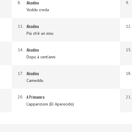
Alcudina
8.
9.
Voddu creda
Alcudina
11.
12.
Più ch’è un innu
Alcudina
14.
15.
Dopu à cent’anni
Alcudina
17.
18.
Cameddu
A Primavera
20.
21.
L’apparizioni (El Aparecido)