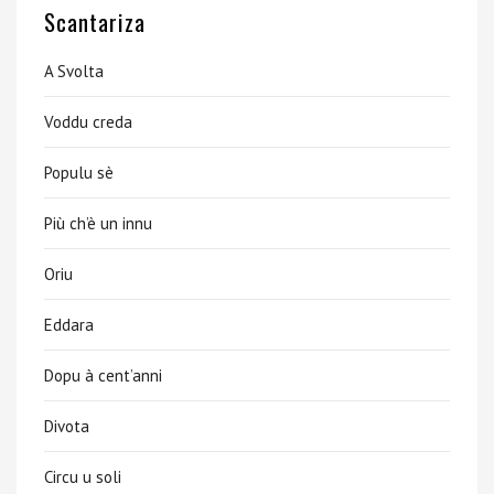
Scantariza
A Svolta
Voddu creda
Populu sè
Più ch’è un innu
Oriu
Eddara
Dopu à cent’anni
Divota
Circu u soli