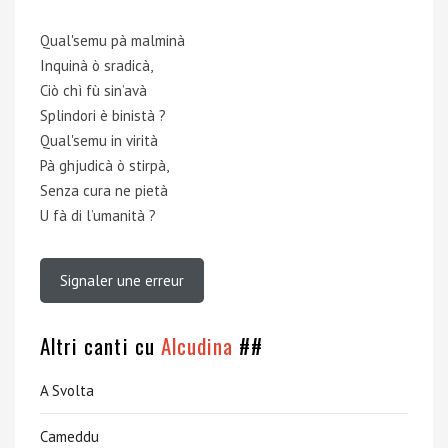
Qual'semu pà malminà
Inquinà ò sradicà,
Ciò chì fù sin’avà
Splindori è binistà ?
Qual'semu in virità
Pà ghjudicà ò stirpà,
Senza cura ne pietà
U fà di l’umanità ?
Signaler une erreur
Altri canti cu
Alcudina
##
A Svolta
Cameddu