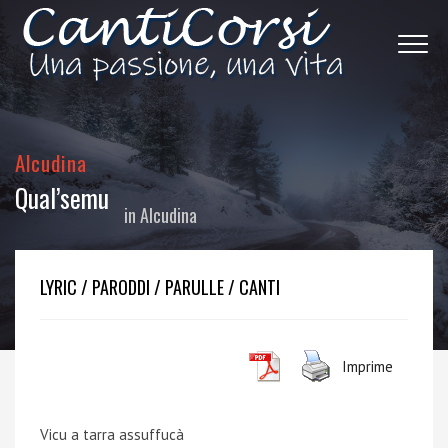
Alcudina
Qual’semu
in
Alcudina
LYRIC / PARODDI / PARULLE / CANTI
Imprime
Vicu a tarra assuffucà