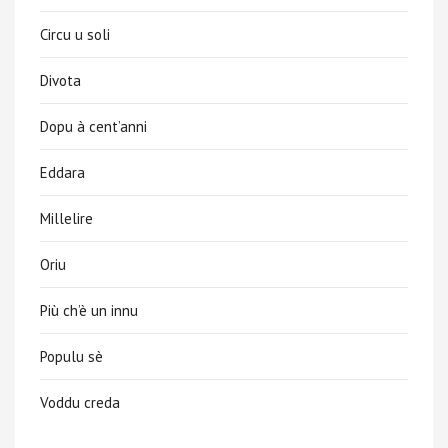
Circu u soli
Divota
Dopu à cent’anni
Eddara
Millelire
Oriu
Più ch’è un innu
Populu sè
Voddu creda