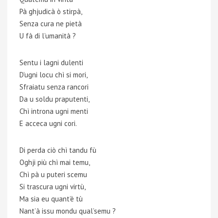
Pà ghjudicà ò stirpà,
Senza cura ne pietà
U fà di l’umanità ?
Sentu i lagni dulenti
D’ugni locu chì si mori,
Sfraiatu senza rancori
Da u soldu praputenti,
Chì introna ugni menti
E acceca ugni cori.
Di perda ciò chì tandu fù
Oghji più chì mai temu,
Chì pà u puteri scemu
Si trascura ugni virtù,
Ma sia eu quant’è tù
Nant’à issu mondu qual’semu ?