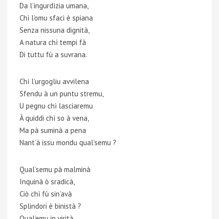
Da l’ingurdìzia umana,
Chì l’omu sfaci è spiana
Senza nissuna dignità,
A natura chì tempi fà
Di tuttu fù a suvrana.
Chì l’urgogliu avvilena
Sfendu à un puntu stremu,
U pegnu chì lasciaremu
À quiddi chì so à vena,
Ma pà suminà a pena
Nant’à issu mondu qual’semu ?
Qual’semu pà malminà
Inquinà ò sradicà,
Ciò chì fù sin’avà
Splindori è binistà ?
Qual’emu in virità