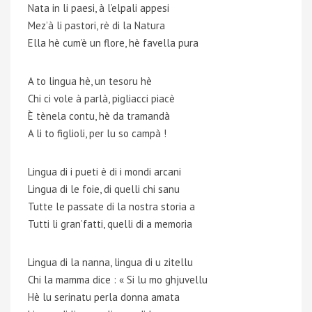
Nata in li paesi, à l’elpali appesi
Mez’à li pastori, rè di la Natura
Ella hè cum’è un flore, hè favella pura
A to lingua hè, un tesoru hè
Chi ci vole à parlà, pigliacci piacè
È tènela contu, hè da tramandà
A li to figlioli, per lu so campà !
Lingua di i pueti è di i mondi arcani
Lingua di le foie, di quelli chi sanu
Tutte le passate di la nostra storia a
Tutti li gran’fatti, quelli di a memoria
Lingua di la nanna, lingua di u zitellu
Chi la mamma dice : « Si lu mo ghjuvellu
Hè lu serinatu perla donna amata