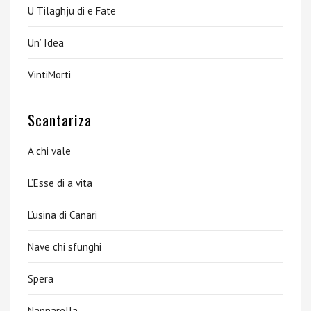
U Tilaghju di e Fate
Un’ Idea
VintiMorti
Scantariza
A chi vale
L’Esse di a vita
L’usina di Canari
Nave chi sfunghi
Spera
Nannarella