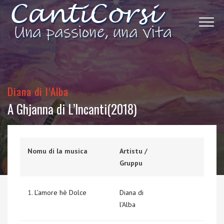
Diana di l’Alba
A Ghjanna di L’Incanti(2018)
Nomu di la musica
Artistu /
Gruppu
1.
L’amore hè Dolce
Diana di
l’Alba