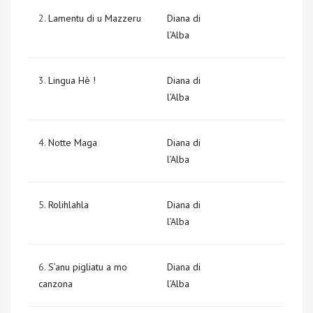
2.
Lamentu di u Mazzeru
Diana di
l’Alba
3.
Lingua Hè !
Diana di
l’Alba
4.
Notte Maga
Diana di
l’Alba
5.
Rolihlahla
Diana di
l’Alba
6.
S’anu pigliatu a mo
Diana di
canzona
l’Alba