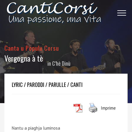
Canta u Populu Corsu
Vergogna à tè
in
C’hè Dinù
LYRIC / PARODDI / PARULLE / CANTI
Imprime
Nantu a piaghja luminosa