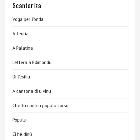
Scantariza
Voga per l’onda
Allegria
A Palatina
Lettera a Edimondu
Di l’esiliu
A canzona di u vinu
Ch’ellu canti u populu corsu
Populu
Ci hè dinù