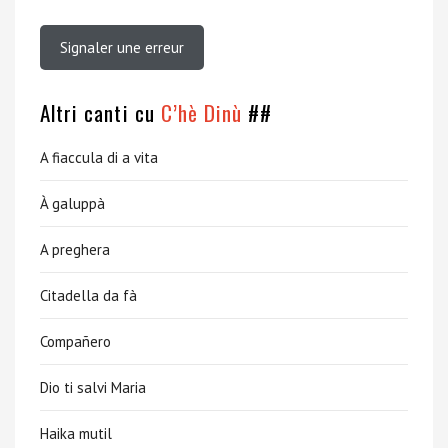
Signaler une erreur
Altri canti cu
C’hè Dinù
##
A fiaccula di a vita
À galuppà
A preghera
Citadella da fà
Compañero
Dio ti salvi Maria
Haika mutil