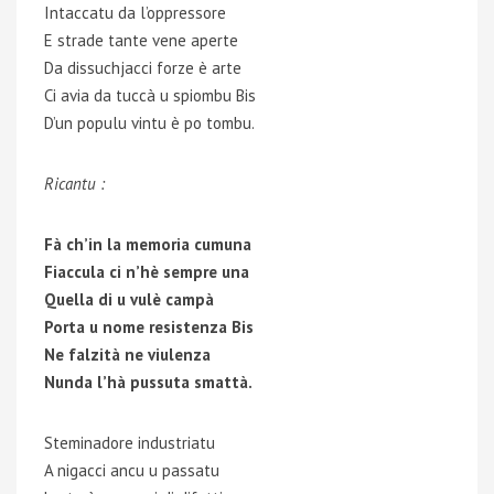
Intaccatu da l’oppressore
E strade tante vene aperte
Da dissuchjacci forze è arte
Ci avia da tuccà u spiombu Bis
D’un populu vintu è po tombu.
Ricantu :
Fà ch’in la memoria cumuna
Fiaccula ci n’hè sempre una
Quella di u vulè campà
Porta u nome resistenza Bis
Ne falzità ne viulenza
Nunda l’hà pussuta smattà.
Steminadore industriatu
A nigacci ancu u passatu