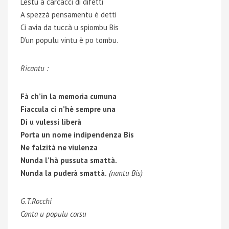
Lestu à carcacci di difetti
A spezzà pensamentu è detti
Ci avia da tuccà u spiombu Bis
D’un populu vintu è po tombu.
Ricantu :
Fà ch’in la memoria cumuna
Fiaccula ci n’hè sempre una
Di u vulessi liberà
Porta un nome indipendenza Bis
Ne falzità ne viulenza
Nunda l’hà pussuta smattà.
Nunda la puderà smattà.
(nantu Bis)
G.T.Rocchi
Canta u populu corsu