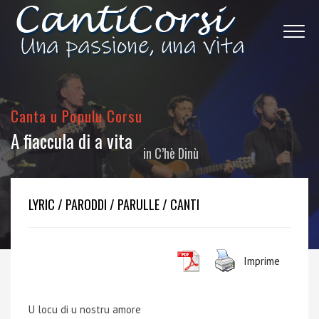
Canta u Populu Corsu
A fiaccula di a vita
in
C’hè Dinù
LYRIC / PARODDI / PARULLE / CANTI
Imprime
U locu di u nostru amore