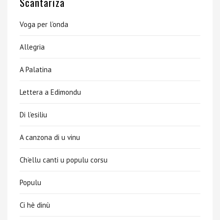
Scantariza
Voga per l’onda
Allegria
A Palatina
Lettera a Edimondu
Di l’esiliu
A canzona di u vinu
Ch’ellu canti u populu corsu
Populu
Ci hè dinù