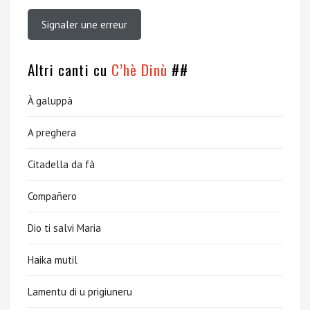
Signaler une erreur
Altri canti cu
C’hè Dinù
##
À galuppà
A preghera
Citadella da fà
Compañero
Dio ti salvi Maria
Haika mutil
Lamentu di u prigiuneru