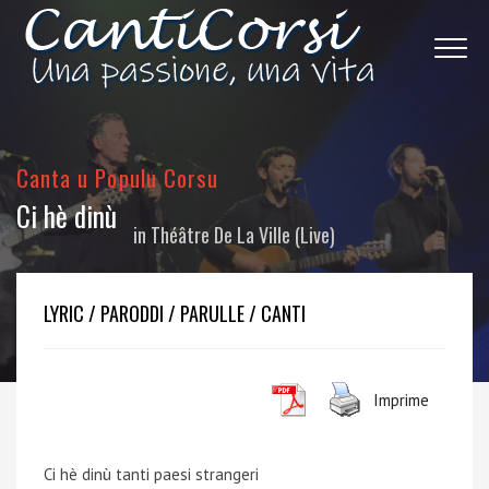
Canta u Populu Corsu
Ci hè dinù
in
Théâtre De La Ville (Live)
LYRIC / PARODDI / PARULLE / CANTI
Imprime
Ci hè dinù tanti paesi strangeri