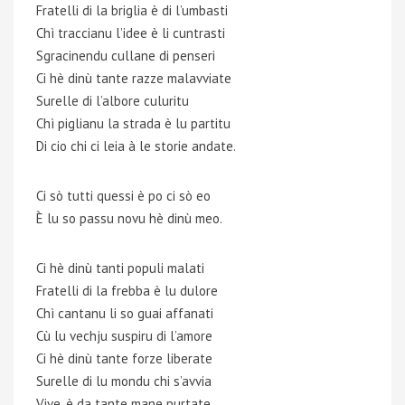
Fratelli di la briglia è di l’umbasti
Chì traccianu l’idee è li cuntrasti
Sgracinendu cullane di penseri
Ci hè dinù tante razze malavviate
Surelle di l’albore culuritu
Chì piglianu la strada è lu partitu
Di cio chi ci leia à le storie andate.
Ci sò tutti quessi è po ci sò eo
È lu so passu novu hè dinù meo.
Ci hè dinù tanti populi malati
Fratelli di la frebba è lu dulore
Chì cantanu li so guai affanati
Cù lu vechju suspiru di l’amore
Ci hè dinù tante forze liberate
Surelle di lu mondu chi s’avvia
Vive, è da tante mane purtate