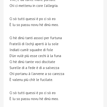
Chì ci mettenu in core l’allegria.
Ci sò tutti quessi è po ci sò eo
È lu so passu novu hè dinù meo.
Ci hè dinù tanti associ per furtuna
Fratelli di l’ochji aperti à lu sole
Indiati cum’è squadre di fole
D’ùn vulè più esse cechi à la funa
Ci hè dinù tante voci discitate
Surelle di a fede è di a salvezza
Chì portanu à l’avvene a so carezza
È valenu più ch’è le fucilate.
Ci sò tutti quessi è po ci sò eo
È lu so passu novu hè dinù meo.