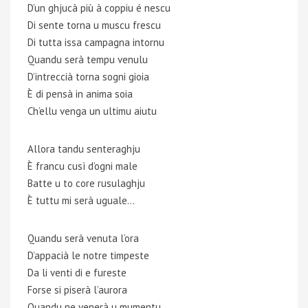
D’un ghjucà più à coppiu é nescu
Di sente torna u muscu frescu
Di tutta issa campagna intornu
Quandu serà tempu venulu
D’intreccià torna sogni gioia
È di pensà in anima soia
Ch’ellu venga un ultimu aiutu
Allora tandu senteraghju
È francu cusì d’ogni male
Batte u to core rusulaghju
È tuttu mi serà uguale…
Quandu serà venuta l’ora
D’appacià le notre timpeste
Da li venti di e fureste
Forse si piserà l’aurora
Quandu ne venerà u mumentu