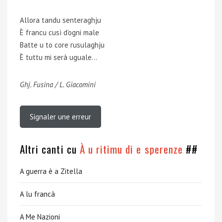
Allora tandu senteraghju
È francu cusì d’ogni male
Batte u to core rusulaghju
È tuttu mi serà uguale…
Ghj. Fusina / L. Giacomini
Signaler une erreur
Altri canti cu
À u ritimu di e sperenze
##
A guerra è a Zitella
A lu francà
A Me Nazioni