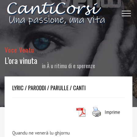
Voce Ventu
L’ora vinuta
in
À u ritimu di e sperenze
LYRIC / PARODDI / PARULLE / CANTI
Imprime
Quandu ne venerà lu ghjornu