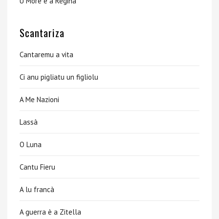
U More è a Regina
Scantariza
Cantaremu a vita
Ci anu pigliatu un figliolu
A Me Nazioni
Lassà
O Luna
Cantu Fieru
A lu francà
A guerra è a Zitella