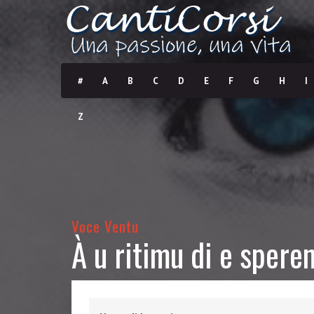
#
A
B
C
D
E
F
G
H
I
Z
Voce Ventu
À u ritimu di e spere