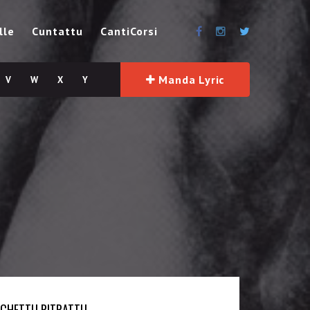
lle
Cuntattu
CantiCorsi
Manda Lyric
V
W
X
Y
SCHETTU RITRATTU