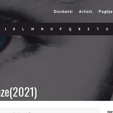
Dischetti
Artisti
Paghje
J
K
L
M
N
O
P
Q
R
S
T
U
nze(2021)
DI