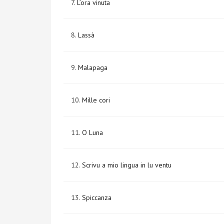
7.
L’ora vinuta
8.
Lassà
9.
Malapaga
10.
Mille cori
11.
O Luna
12.
Scrivu a mio lingua in lu ventu
13.
Spiccanza