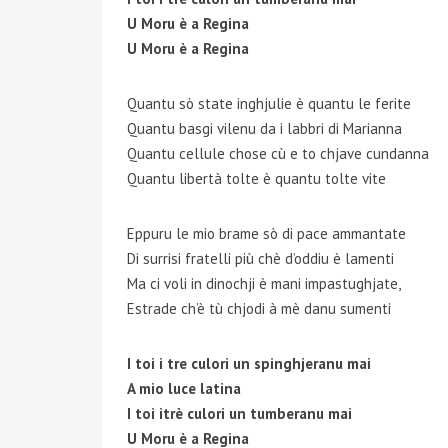
U Moru è a Regina
U Moru è a Regina
Quantu sò state inghjulie è quantu le ferite
Quantu basgi vilenu da i labbri di Marianna
Quantu cellule chose cù e to chjave cundanna
Quantu libertà tolte è quantu tolte vite
Eppuru le mio brame sò di pace ammantate
Di surrisi fratelli più chè d’oddiu è lamenti
Ma ci voli in dinochji è mani impastughjate,
Estrade ch’è tù chjodi à mè danu sumenti
I toi i tre culori un spinghjeranu mai
A mio luce latina
I toi itrè culori un tumberanu mai
U Moru è a Regina