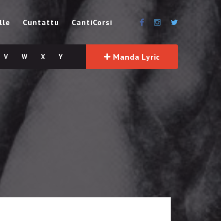
lle
Cuntattu
CantiCorsi
Manda Lyric
V
W
X
Y