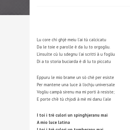
Lu core chì ghjè meiu l’ai tù calcicatu
Da le toie e parolle è da lu to orgogliu.
L’insulte cù lu sdegnu l’ai scritti à u fogliu
Di a to storia buciarda è di lu to piccatu
Eppuru le mio brame un sò chè per esiste
Per mantene una luce à l’ochju universale
Vogliu campà sirenu ma mi porti à resiste;
E porte ch’è tù chjodi à mè mi danu l’ale
I toi i trè culori un spinghjeranu mai
A mio luce latina
I toi i trè culori un tumberanu mai