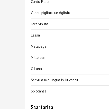
Cantu Fieru
Ci anu pigliatu un figliolu
L’ora vinuta
Lassà
Malapaga
Mille cori
O Luna
Scrivu a mio lingua in lu ventu
Spiccanza
Scantariza