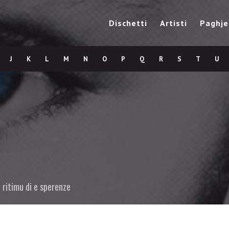
Dischetti
Artisti
Paghje
J
K
L
M
N
O
P
Q
R
S
T
U
 ritimu di e sperenze