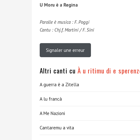
U Moru è a Regina
Parolle è musica : F. Poggi
Cantu : Chj.f. Martini / F. Sini
Signaler une erreur
Altri canti cu
À u ritimu di e sperenz
A guerra è a Zitella
A lu francà
A Me Nazioni
Cantaremu a vita