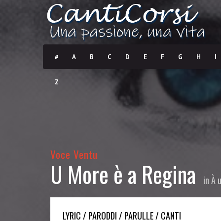
#
A
B
C
D
E
F
G
H
I
Z
Voce Ventu
U More è a Regina
in
À u
LYRIC / PARODDI / PARULLE / CANTI