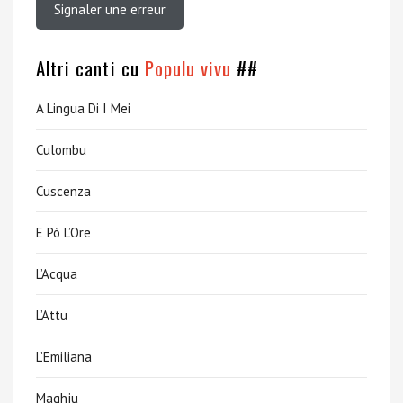
Signaler une erreur
Altri canti cu
Populu vivu
##
A Lingua Di I Mei
Culombu
Cuscenza
E Pò L’Ore
L’Acqua
L’Attu
L’Emiliana
Maghju