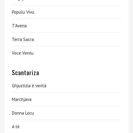
Populu Vivu
T’Averia
Terra Sacra
Voce Ventu
Scantariza
Ghjustizia è verità
Marchjava
Donna Locu
A tè