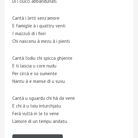
Di i ciucci abbandunati.
Cantà i letti senz’amore
E famiglie à i quattru venti
I mazzuli di i fiori
Chi nascenu à mezu à i pienti.
Cantà l’odiu chi spicca ghjente
E ti lascia u core nudu
Per circà e so sumente
Nantu à e manse di u suvu.
Cantà u sguardu chi hà da vene
E chi à u toiu inturchjatu
Ferà vultà in le to vene
L’amore di un tempu andatu.