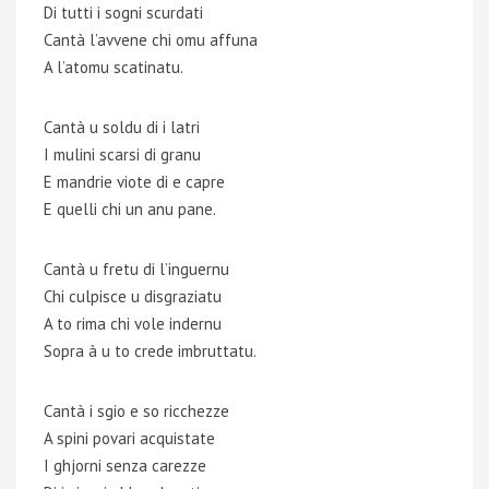
Di tutti i sogni scurdati
Cantà l’avvene chi omu affuna
A l’atomu scatinatu.
Cantà u soldu di i latri
I mulini scarsi di granu
E mandrie viote di e capre
E quelli chi un anu pane.
Cantà u fretu di l’inguernu
Chi culpisce u disgraziatu
A to rima chi vole indernu
Sopra à u to crede imbruttatu.
Cantà i sgio e so ricchezze
A spini povari acquistate
I ghjorni senza carezze