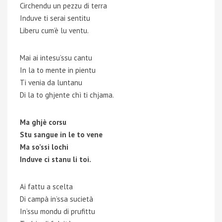
Circhendu un pezzu di terra
Induve ti serai sentitu
Liberu cum’è lu ventu.
Mai ai intesu’ssu cantu
In la to mente in pientu
Ti venia da luntanu
Di la to ghjente chì ti chjama.
Ma ghjè corsu
Stu sangue in le to vene
Ma so’ssi lochi
Induve ci stanu li toi.
Ai fattu a scelta
Di campà in’ssa sucietà
In’ssu mondu di prufittu