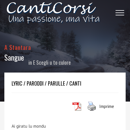
A Stantara
Sangue
in
E Scegli u to culore
LYRIC / PARODDI / PARULLE / CANTI
Imprime
Ai giratu lu mondu