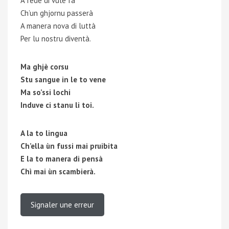
A fede di vule fà
Ch’un ghjornu passerà
A manera nova di luttà
Per lu nostru diventà.
Ma ghjè corsu
Stu sangue in le to vene
Ma so’ssi lochi
Induve ci stanu li toi.
A la to lingua
Ch’ella ùn fussi mai pruibita
E la to manera di pensà
Chì mai ùn scambierà.
Signaler une erreur