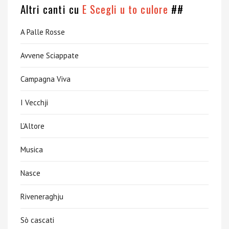
Altri canti cu
E Scegli u to culore
##
A Palle Rosse
Avvene Sciappate
Campagna Viva
I Vecchji
L’Altore
Musica
Nasce
Riveneraghju
Sò cascati