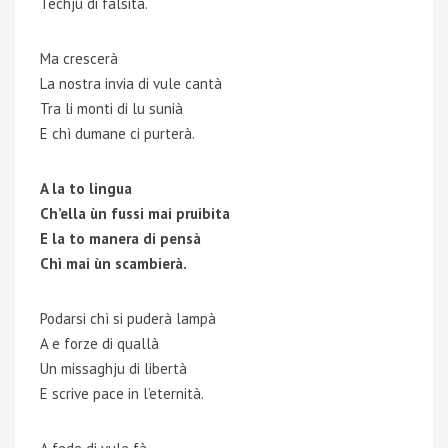
Techju di falsità.
Ma crescerà
La nostra invia di vule cantà
Tra li monti di lu sunià
E chì dumane ci purterà.
A la to lingua
Ch’ella ùn fussi mai pruibita
E la to manera di pensà
Chì mai ùn scambierà.
Podarsi chì si puderà lampà
A e forze di quallà
Un missaghju di libertà
E scrive pace in l’eternità.