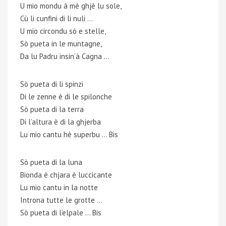
U mio mondu à mè ghjè lu sole,
Cù li cunfini di li nuli …
U mio circondu sò e stelle,
Sò pueta in le muntagne,
Da lu Padru insin’à Cagna …
Sò pueta di li spinzi
Di le zenne è di le spilonche
Sò pueta di la terra
Di l’altura è di la ghjerba
Lu mio cantu hè superbu … Bis
Sò pueta di la luna
Bionda è chjara è luccicante
Lu mio cantu in la notte
Introna tutte le grotte …
Sò pueta di l’elpale … Bis