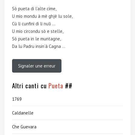
Sò pueta di l’alte cime,
U mio mondu à mè ghjè lu sole,
Cù li cunfini di li nuli …
U mio circondu sò e stelle,
Sò pueta in le muntagne,
Da lu Padru insin’à Cagna …
Signaler une erreur
Altri canti cu
Pueta
##
1769
Caldanelle
Che Guevara