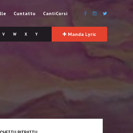
lle
Cuntattu
CantiCorsi
Manda Lyric
V
W
X
Y
SCHETTU RITRATTU