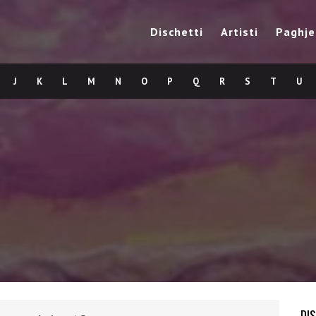
Dischetti
Artisti
Paghje
J
K
L
M
N
O
P
Q
R
S
T
U
DI