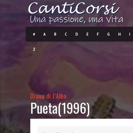
#
A
B
C
D
E
F
G
H
I
Z
Diana di l’Alba
Pueta(1996)