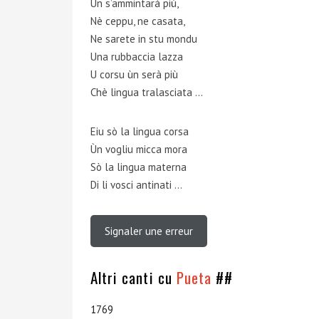
Un s’ammintarà più,
Nè ceppu, ne casata,
Ne sarete in stu mondu
Una rubbaccia lazza
U corsu ùn serà più
Chè lingua tralasciata …
Eiu sò la lingua corsa
Ùn vogliu micca mora
Sò la lingua materna
Di li vosci antinati …
Signaler une erreur
Altri canti cu
Pueta
##
1769