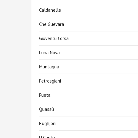
Caldanelle
Che Guevara
Giuventù Corsa
Luna Nova
Muntagna
Petrosgiani
Pueta
Quassù
Rughjoni
U Cantu