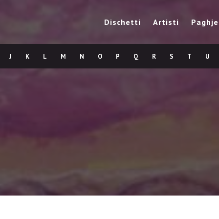
Dischetti
Artisti
Paghje
J
K
L
M
N
O
P
Q
R
S
T
U