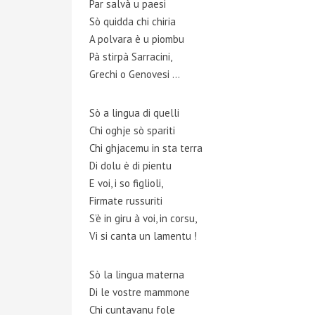
Par salvà u paesi
Sò quidda chi chiria
A polvara è u piombu
Pà stirpà Sarracini,
Grechi o Genovesi …
Sò a lingua di quelli
Chi oghje sò spariti
Chi ghjacemu in sta terra
Di dolu è di pientu
E voi, i so figlioli,
Firmate russuriti
S’è in giru à voi, in corsu,
Vi si canta un lamentu !
Sò la lingua materna
Di le vostre mammone
Chi cuntavanu fole