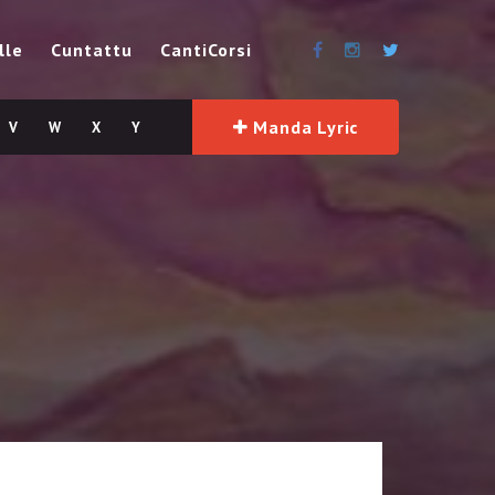
lle
Cuntattu
CantiCorsi
Manda Lyric
V
W
X
Y