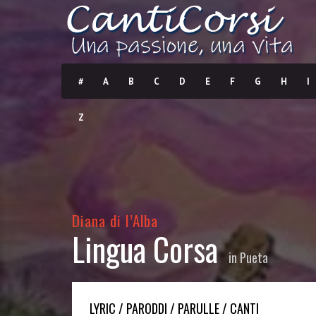
#
A
B
C
D
E
F
G
H
I
Z
Diana di l’Alba
Lingua Corsa
in
Pueta
LYRIC / PARODDI / PARULLE / CANTI