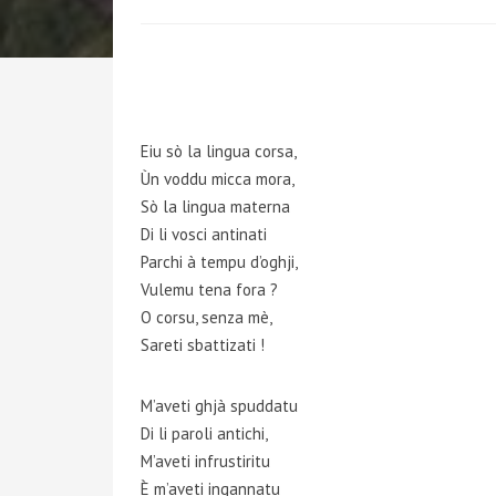
Eiu sò la lingua corsa,
Ùn voddu micca mora,
Sò la lingua materna
Di li vosci antinati
Parchi à tempu d’oghji,
Vulemu tena fora ?
O corsu, senza mè,
Sareti sbattizati !
M’aveti ghjà spuddatu
Di li paroli antichi,
M’aveti infrustiritu
È m’aveti ingannatu