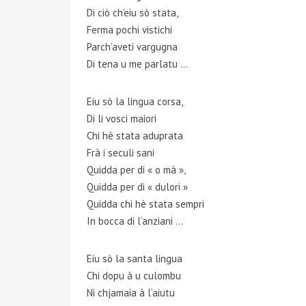
Di ciò ch’eiu sò stata,
Ferma pochi vistichi
Parch’aveti vargugna
Di tena u me parlatu …
Eiu sò la lingua corsa,
Di li vosci maiori
Chi hè stata aduprata
Frà i seculi sani
Quidda per di « o mà »,
Quidda per di « dulori »
Quidda chi hè stata sempri
In bocca di l’anziani …
Eiu sò la santa lingua
Chi dopu à u culombu
Ni chjamaia à l’aiutu