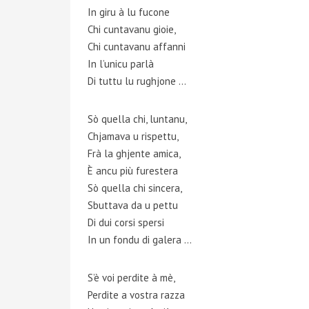
In giru à lu fucone
Chi cuntavanu gioie,
Chi cuntavanu affanni
In l’unicu parlà
Di tuttu lu rughjone …
Sò quella chi, luntanu,
Chjamava u rispettu,
Frà la ghjente amica,
È ancu più furestera
Sò quella chi sincera,
Sbuttava da u pettu
Di dui corsi spersi
In un fondu di galera …
S’è voi perdite à mè,
Perdite a vostra razza