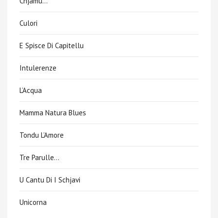
Chjamu…
Culori
E Spisce Di Capitellu
Intulerenze
L’Acqua
Mamma Natura Blues
Tondu L’Amore
Tre Parulle…
U Cantu Di I Schjavi
Unicorna