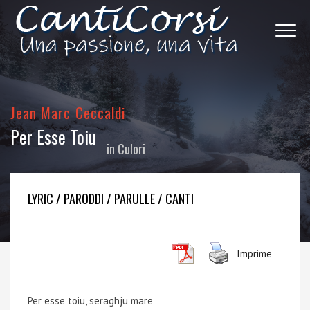
Jean Marc Ceccaldi
Per Esse Toiu
in
Culori
LYRIC / PARODDI / PARULLE / CANTI
Imprime
Per esse toiu, seraghju mare