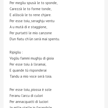
Per megliu spusà le to sponde,
Carezzà le to forme tonde,
E alliscià le to rene chjare.
Per esse toiu, seraghju ventu
A u mutà di e staggione,
Per purtatti le mio canzone
D’un fiatu ch’ùn serà mai spentu.
Ripigliu :
Vogliu fammi mughju di gioia
Per esse toiu à l’oramai,
E quande tù risponderai
Tandu a mio voce serà toia.
Per esse toiu, piossa è sole
Feranu l’arcu di culori
Per annacquatti di luciori
In mille stelle in farandole.