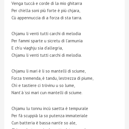
Venga tuccà e corde di la mio ghitarra
Per ch’ella soni più forte è più chjara,
Cù appennuccia di a forza di sta tarra.
Chjamu li venti tutti carchi di melodìa
Per fammi sparte u sicretu di l’armunìa
E ch’u viaghju sìa d’allegrìa,
Chjamu li venti tutti carchi di melodìa.
Chjamu li mari è li so mantelli di sciume,
Forza tremenda, è tandu, lestrezza di piume,
Chì e tastiere ci tròvinu u so lume,
Nant’à ‘ssi mari cun mantelli di sciume.
Chjamu lu tonnu incù saetta è tempurale
Per fà scuppià la so putenza immateriale
Cun batterìa è bassa nant’e so ale,