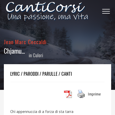
Jean Marc Ceccaldi
Chjamu…
in
Culori
LYRIC / PARODDI / PARULLE / CANTI
Imprime
Chì appennuccia di a forza di sta tarra