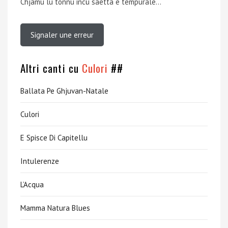
Chjamu lu tonnu incù saetta è tempurale…
Signaler une erreur
Altri canti cu
Culori
##
Ballata Pe Ghjuvan-Natale
Culori
E Spisce Di Capitellu
Intulerenze
L’Acqua
Mamma Natura Blues