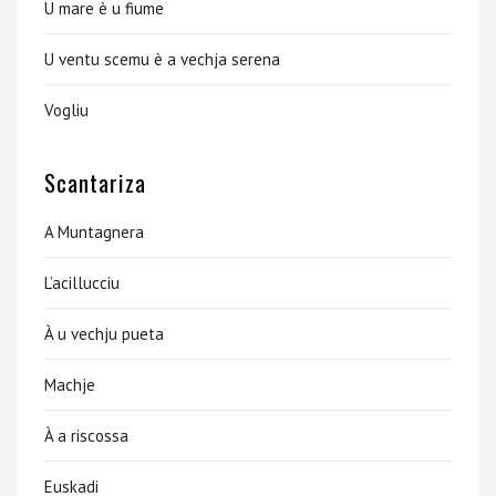
U mare è u fiume
U ventu scemu è a vechja serena
Vogliu
Scantariza
A Muntagnera
L’acillucciu
À u vechju pueta
Machje
À a riscossa
Euskadi