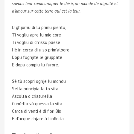
savons leur communiquer le désir, un monde de dignité et
d’amour sur cette terre qui est la leur.
U ghjornu di lu primu pientu,
Ti vogliu apre lu mio core
Ti vogliu di ch’issu paese
Hè in cerca di u so prim’albore
Dopu fughjite le gruppate
E dopu compiu lu furore.
Sè tù scopri oghje lu mondu
S’ella principia la to vita
Ascolta o criaturella
Cum’ella và quessa la vita
Carca di venti è di fiori Bis
E d’acque chjare à l’infinita.