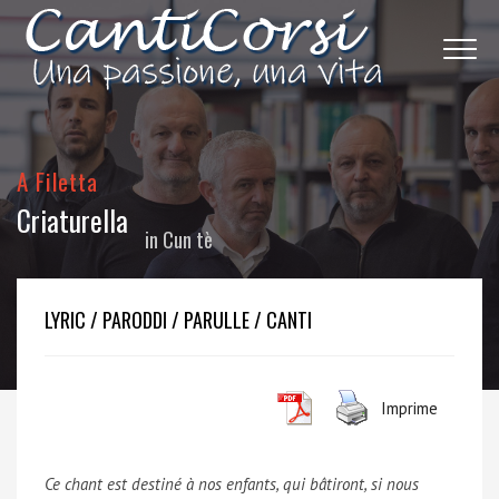
A Filetta
Criaturella
in
Cun tè
LYRIC / PARODDI / PARULLE / CANTI
Imprime
Ce chant est destiné à nos enfants, qui bâtiront, si nous