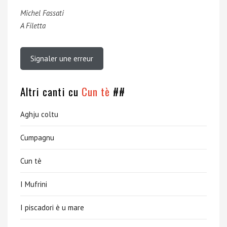
Michel Fassati
A Filetta
Signaler une erreur
Altri canti cu
Cun tè
##
Aghju coltu
Cumpagnu
Cun tè
I Mufrini
I piscadori è u mare