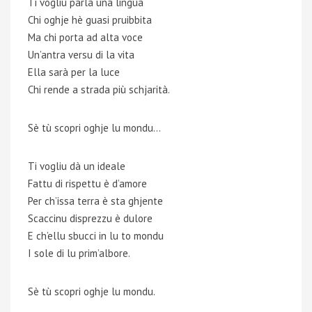
Ti vogliu parlà una lingua
Chi oghje hè guasi pruibbita
Ma chi porta ad alta voce
Un’antra versu di la vita
Ella sarà per la luce
Chi rende a strada più schjarità.
Sè tù scopri oghje lu mondu…
Ti vogliu dà un ideale
Fattu di rispettu è d’amore
Per ch’issa terra è sta ghjente
Scaccinu disprezzu è dulore
E ch’ellu sbucci in lu to mondu
I sole di lu prim’albore.
Sè tù scopri oghje lu mondu.