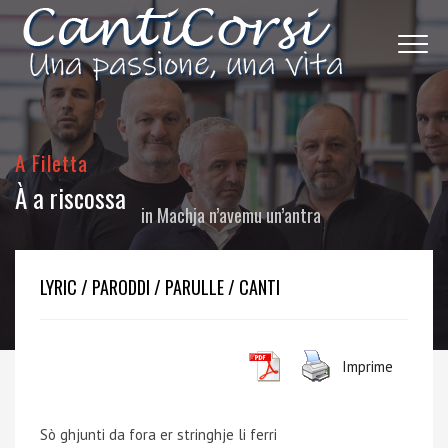
A Filetta
À a riscossa
in
Machja n’avemu un’antra
LYRIC / PARODDI / PARULLE / CANTI
Imprime
Sò ghjunti da fora er stringhje li ferri