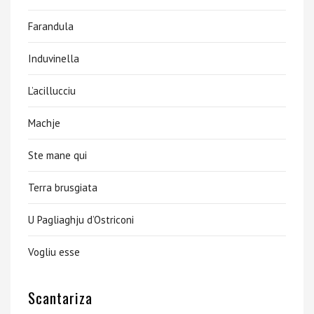
Farandula
Induvinella
L’acillucciu
Machje
Ste mane qui
Terra brusgiata
U Pagliaghju d’Ostriconi
Vogliu esse
Scantariza