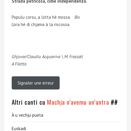
Strada petricosa, cime independenza.
Populu corsu, a lotta hè mossa
Bis
L’ora hè di chjama à la riscossa.
Ghjuvan’Claudiu Acquaviva \ M. Frassati
A Filetta
Signaler une erreur
Altri canti cu
Machja n’avemu un’antra
##
À u vechju pueta
Euskadi