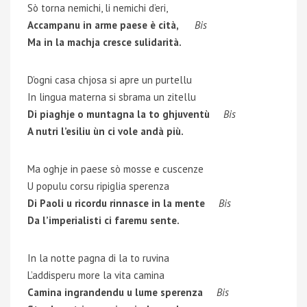
Sò torna nemichi, li nemichi d’eri,
Accampanu in arme paese è cità,
Bis
Ma in la machja cresce sulidarità.
D’ogni casa chjosa si apre un purtellu
In lingua materna si sbrama un zitellu
Di piaghje o muntagna la to ghjuventù
Bis
A nutri l’esiliu ùn ci vole andà più.
Ma oghje in paese sò mosse e cuscenze
U populu corsu ripiglia sperenza
Di Paoli u ricordu rinnasce in la mente
Bis
Da l’imperialisti ci faremu sente.
In la notte pagna di la to ruvina
L’addisperu more la vita camina
Camina ingrandendu u lume sperenza
Bis