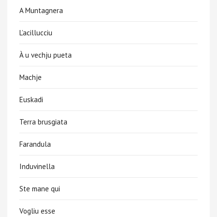
A Muntagnera
L’acillucciu
À u vechju pueta
Machje
Euskadi
Terra brusgiata
Farandula
Induvinella
Ste mane qui
Vogliu esse