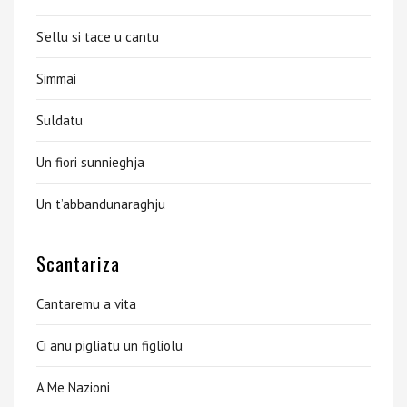
S’ellu si tace u cantu
Simmai
Suldatu
Un fiori sunnieghja
Un t’abbandunaraghju
Scantariza
Cantaremu a vita
Ci anu pigliatu un figliolu
A Me Nazioni