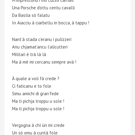
M’imprestonu i mo cucini carnali
Una Porsche d’ottu centu cavalli
Da Bastia sò falatu
In Aiacciu à ciarbellu in bocca, à tappu !
Nant’à stada c’eranu i pulizzeri
Anu chjamat’ancu l’alicutteri
Militari è trà là là
Ma à mè mi cercanu sempre avà !
À quale a voli fà crede ?
Ci faticanu e to fole
Simu amichi di gran’fede
Ma ti pichja troppu u sole !
Ma ti pichja troppu u sole !
Vergogna à chì ùn mi crede
Un sò omu à cuntà fole