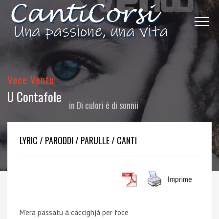
Voce Ventu
U Contafole
in
Di culori è di sonnii
LYRIC / PARODDI / PARULLE / CANTI
Imprime
M’era passatu à caccighjà per foce