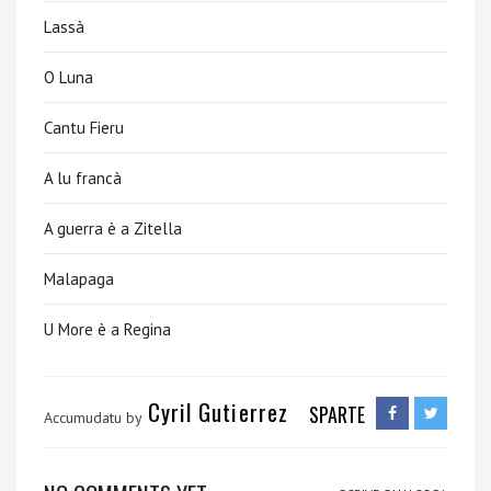
Lassà
O Luna
Cantu Fieru
A lu francà
A guerra è a Zitella
Malapaga
U More è a Regina
Cyril Gutierrez
SPARTE
Accumudatu by