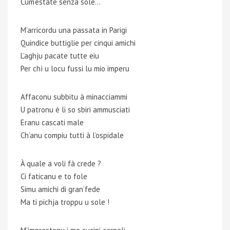
Cum’estate senza sole…
M’arricordu una passata in Parigi
Quindice buttiglie per cinqui amichi
L’aghju pacate tutte eiu
Per chì u locu fussi lu mio imperu
Affaconu subbitu à minacciammi
U patronu è li so sbiri ammusciati
Eranu cascati male
Ch’anu compiu tutti à l’ospidale
À quale a voli fà crede ?
Ci faticanu e to fole
Simu amichi di gran’fede
Ma ti pichja troppu u sole !