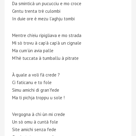
Da sminticà un pucucciu e mo croce
Centu trenta trè culombi
In duie ore è mezu l’aghju tombi
Mentre ch’eiu ripigliava e mo strada
Mi sò trovu à cap’à cap’à un cignale
Ma cum’ùn avia palle
M’hè tuccata à tumballu à pitrate
À quale a voli fà crede ?
Ci faticanu e to fole
Simu amichi di gran’fede
Ma ti pichja troppu u sole !
Vergogna à chì ùn mi crede
Un sò omu à cuntà fole
Site amichi senza fede