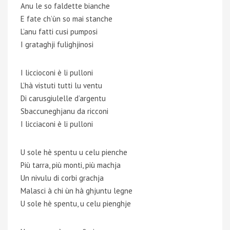
Anu le so faldette bianche
E fate ch’ùn so mai stanche
L’anu fatti cusi pumposi
I grataghji fulighjinosi
I liccioconi è li pulloni
L’hà vistuti tutti lu ventu
Di carusgiulelle d’argentu
Sbaccuneghjanu da ricconi
I licciaconi è li pulloni
U sole hè spentu u celu pienche
Più tarra, più monti, più machja
Un nivulu di corbi grachja
Malasci à chi ùn hà ghjuntu legne
U sole hè spentu, u celu pienghje