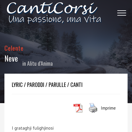
Celente
Neve
in
Alitu d’Anima
LYRIC / PARODDI / PARULLE / CANTI
Imprime
I grataghji fulighjinosi