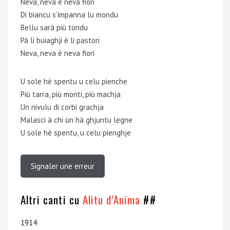
Neva, neva è neva fiori
Di biancu s’impanna lu mondu
Bellu sarà più tondu
Pà li buiaghji è li pastori
Neva, neva è neva fiori
U sole hè spentu u celu pienche
Più tarra, più monti, più machja
Un nivulu di corbi grachja
Malasci à chi ùn hà ghjuntu legne
U sole hè spentu, u celu pienghje
Signaler une erreur
Altri canti cu
Alitu d’Anima
##
1914