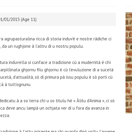
1/01/2015 (Age 11)
ra agrupasturalina ricca di storia induv’è e nostre ràdiche ci
a, da un rughjone à l’altru di u nostru populu.
tura induv’ella si cunface a tradizione cù a mudernità è chì
rpillinata ghjornu filu ghjornu è cù l’evuluzione di a sucetà
sucetà, d’attualità, sò di primura pà issu populu è sò porti cù
cà à tutt’ognunu.
icatu à a so terra chì u so titulu hè « Àlitu d’Anima », ci sò
ica deve ancu lampà un ochjata ver di u fora da avanza in
ezza.
 tradizione à l’attu prisente ma chì guarda dinò voltu l’avvene,