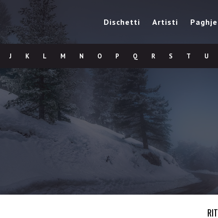
Dischetti
Artisti
Paghje
J
K
L
M
N
O
P
Q
R
S
T
U
RI