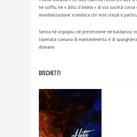
hè soffiu, hè « àlitu d’ànima » di sta sucetà corsa
mundializazione scimàtica chì vole stirpà e particu
Senza nè orgogliu, nè pretenzione nè baldanza, vo
l’operata cumuna di mantenimentu è di sparghjera d
dumane.
DISCHETTI