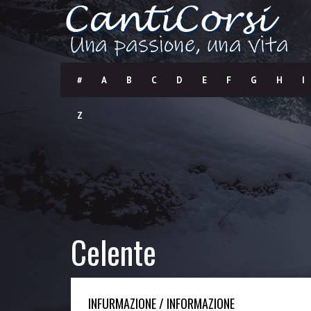
#
A
B
C
D
E
F
G
H
I
Z
Celente
INFURMAZIONE / INFORMAZIONE