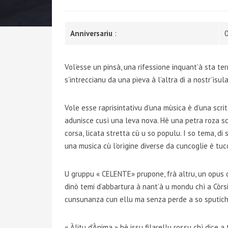
Anniversariu
:
0
Vol’esse un pinsà, una rifessione inquant’à sta ter
s’intreccianu da una pieva à l’altra di a nostr’ìsul
Vole esse raprisintativu d’una mùsica è d’una scrit
adunisce cusì una leva nova. Hè una petra roza sca
corsa, licata stretta cù u so populu. I so tema, di 
una musica cù l’orìgine diverse da cuncoglie è tuc
U gruppu « CELENTE» prupone, frà altru, un opus ded
dinò temi d’abbartura à nant’à u mondu chì a Còrs
cunsunanza cun ellu ma senza perde a so sputich
« Àlitu d’Ànima » hè issu filarellu rossu chì dice a