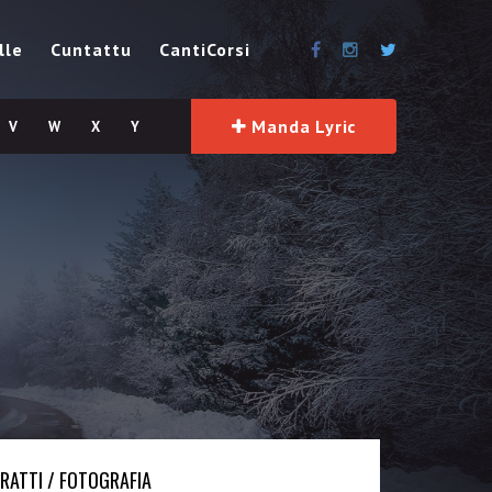
lle
Cuntattu
CantiCorsi
Manda Lyric
V
W
X
Y
TRATTI / FOTOGRAFIA