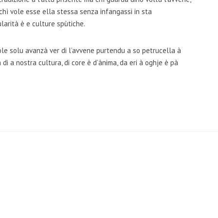
 chì vole esse ella stessa senza infangassi in sta
larità è e culture spùtiche.
le solu avanzà ver di l’avvene purtendu a so petrucella à
i a nostra cultura, di core è d’ànima, da eri à oghje è pà