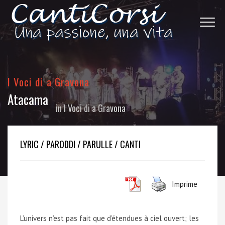
I Voci di a Gravona
Atacama
in
I Voci di a Gravona
LYRIC / PARODDI / PARULLE / CANTI
Imprime
L’univers n’est pas fait que d’étendues à ciel ouvert; les