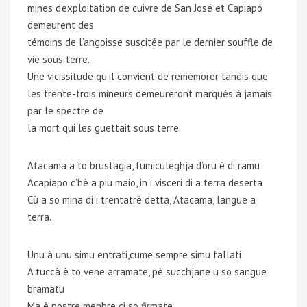
mines d’exploitation de cuivre de San José et Capiapó
demeurent des
témoins de l’angoisse suscitée par le dernier souffle de
vie sous terre.
Une vicissitude qu’il convient de remémorer tandis que
les trente-trois mineurs demeureront marqués à jamais
par le spectre de
la mort qui les guettait sous terre.
Atacama a to brustagia, fumiculeghja d’oru è di ramu
Acapiapo c’hè a piu maio, in i visceri di a terra deserta
Cù a so mina di i trentatrè detta, Atacama, langue a
terra.
Unu à unu simu entrati,cume sempre simu fallati
A tuccà è to vene arramate, pè succhjane u so sangue
bramatu
Ma è nostre menbre ci so firmate.