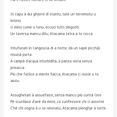
In capu à dui ghjorni di stantu, tale un terremotu u
brionu
ci mino cume u tonu, eccuci tutti sbigutiti
Un taversa mancu ditu, Atacama tetra a to rocca.
Intufunati in l’angoscia di a notte, dà un sapè picchjà
nisunà porta
A campà d’acqua inturbidita, à panza viota senza
prisacca
Più che fallice a mente fiacca, Atacama ci vuole u to
aiutu.
Assughetati à assuefassi, senza mancu più cuntà l’ore
Pè scurdassi d’avè da more, cù cunfessore chi ci assolve
C’hè chi sogna à u so neonatu, Atacama pienghje à sorte.