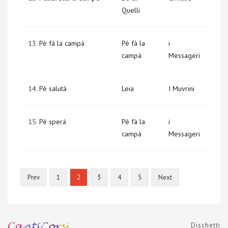
Quelli
13.
Pè fà la campà
Pè fà la
i
campà
Messageri
14.
Pè salutà
Leia
I Muvrini
15.
Pè sperà
Pè fà la
i
campà
Messageri
Prev
1
2
3
4
5
Next
Dischetti