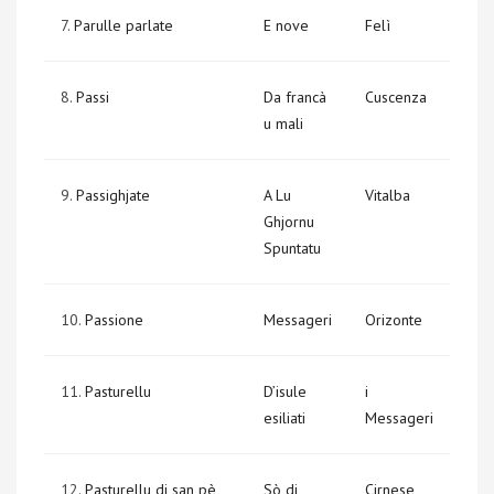
7.
Parulle parlate
E nove
Felì
8.
Passi
Da francà
Cuscenza
u mali
9.
Passighjate
A Lu
Vitalba
Ghjornu
Spuntatu
10.
Passione
Messageri
Orizonte
11.
Pasturellu
D’isule
i
esiliati
Messageri
12.
Pasturellu di san pè
Sò di
Cirnese