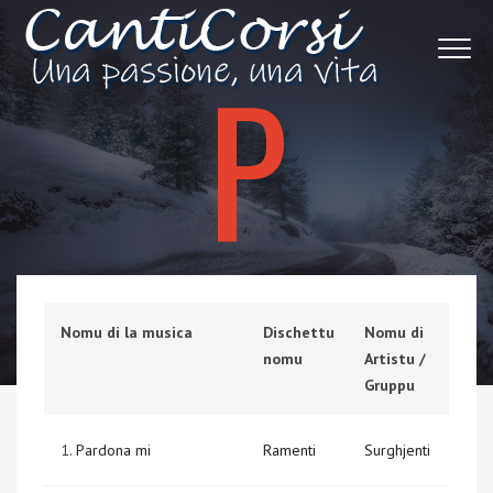
P
Nomu di la musica
Dischettu
Nomu di
nomu
Artistu /
Gruppu
1.
Pardona mi
Ramenti
Surghjenti