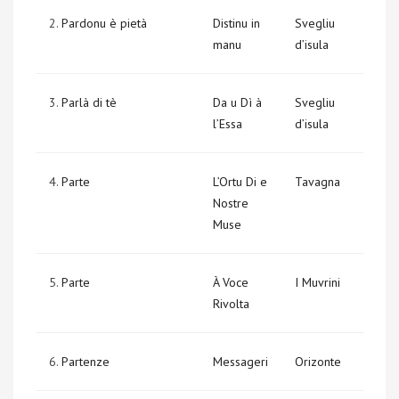
2.
Pardonu è pietà
Distinu in
Svegliu
manu
d’isula
3.
Parlà di tè
Da u Dì à
Svegliu
l’Essa
d’isula
4.
Parte
L’Ortu Di e
Tavagna
Nostre
Muse
5.
Parte
À Voce
I Muvrini
Rivolta
6.
Partenze
Messageri
Orizonte