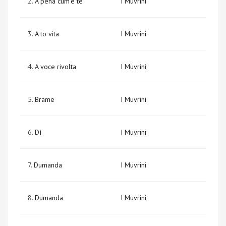
2.
A pena cum’è tè
I Muvrini
3.
A to vita
I Muvrini
4.
A voce rivolta
I Muvrini
5.
Brame
I Muvrini
6.
Dì
I Muvrini
7.
Dumanda
I Muvrini
8.
Dumanda
I Muvrini