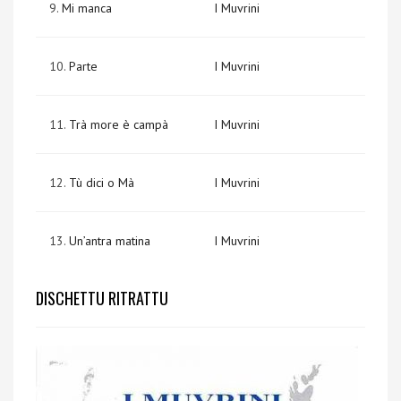
9.
Mi manca
I Muvrini
10.
Parte
I Muvrini
11.
Trà more è campà
I Muvrini
12.
Tù dici o Mà
I Muvrini
13.
Un’antra matina
I Muvrini
DISCHETTU RITRATTU