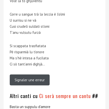
Vole la to ghjuventù
Corre u sangue trà la leccia è l’olmi
U surrisu si ne và
Cusi crudeli suldati st’omi
T’anu vulsutu furzà
Si scappata trasfiatata
Pè risparmià lu t’onore
Ma s’hè intesa a fucilata
Ci sò tant’anni dighjà…
Signaler une erreur
Altri canti cu
Ci serà sempre un cantu
##
Basta un suppulu d’amore