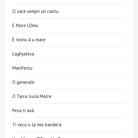
Ci sarà sempri un cantu
E More L’Omu
È vicinu à u mare
L’aghjalesa
Manifestu
O generale
O Tarra Isula Matre
Pesa ti avà
Ti vecu o la mio bandera