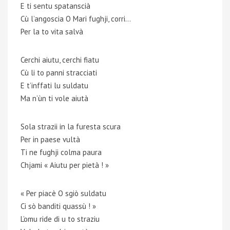
E ti sentu spatanscià
Cù l’angoscia O Mari fughji, corri…
Per la to vita salvà
Cerchi aiutu, cerchi fiatu
Cù li to panni stracciati
E t’inffati lu suldatu
Ma n’ùn ti vole aiutà
Sola strazii in la furesta scura
Per in paese vultà
Ti ne fughji colma paura
Chjami « Aiutu per pietà ! »
« Per piacè O sgiò suldatu
Ci sò banditi quassù ! »
L’omu ride di u to straziu