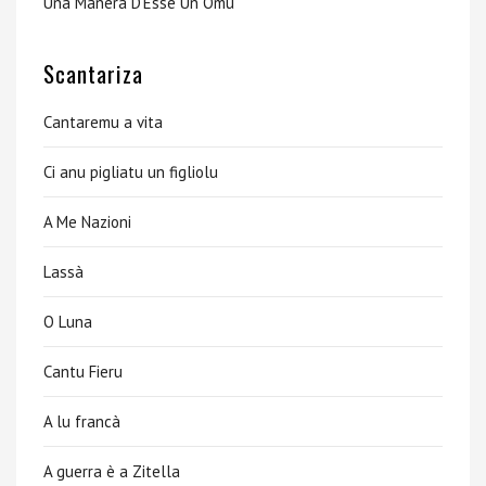
Una Manera D’Esse Un Omu
Scantariza
Cantaremu a vita
Ci anu pigliatu un figliolu
A Me Nazioni
Lassà
O Luna
Cantu Fieru
A lu francà
A guerra è a Zitella