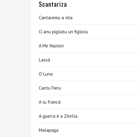
Scantariza
Cantaremu a vita
Ci anu pigliatu un figliolu
A Me Nazioni
Lassà
O Luna
Cantu Fieru
A lu francà
A guerra è a Zitella
Malapaga