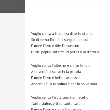
Vogliu cantà a tristezza di le to stonde
So di pernu l’ore è di sangue li passi
E more l’omu è ride l’assassinu
Di stu populu infermu di pettu à la digrazia
Vogliu cantà l’albe nere chi so le toie
A to verità si scrive in la pistola
E more l’omu è bellu l’assassinu
Annantu à la to salma è per la so vittoria
Vogliu cantà l’isula turnata macellu
Tante viulenze ti so tante catene
E more l’omu è canta l’assassinu