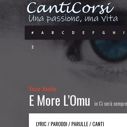
#
A
B
C
D
E
F
G
H
I
Z
Voce Ventu
E More L’Omu
in
Ci serà sempr
LYRIC / PARODDI / PARULLE / CANTI