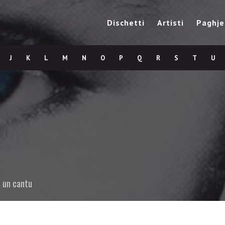
Dischetti
Artisti
Paghje
J
K
L
M
N
O
P
Q
R
S
T
U
e un cantu