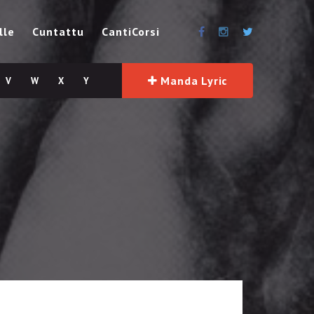
lle
Cuntattu
CantiCorsi
Manda Lyric
V
W
X
Y