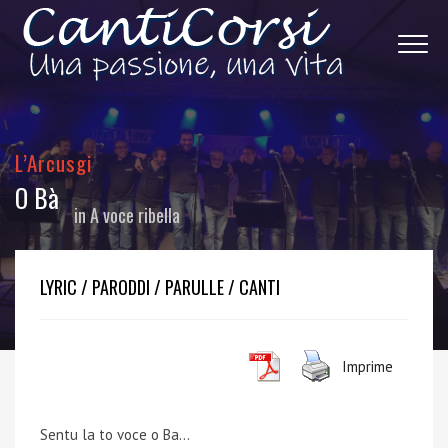
L’Arcusgi
O Bà
in
A voce ribella
LYRIC / PARODDI / PARULLE / CANTI
Imprime
Sentu la to voce o Ba…