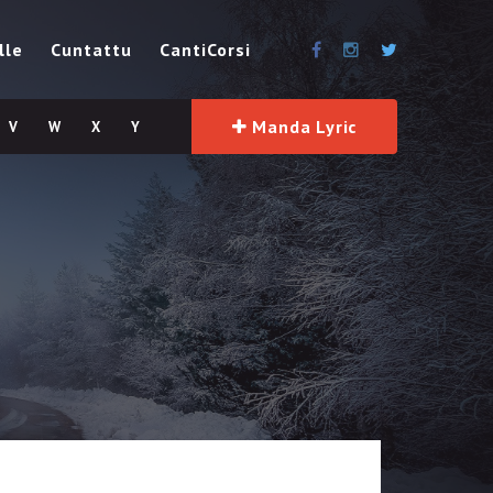
lle
Cuntattu
CantiCorsi
Manda Lyric
V
W
X
Y