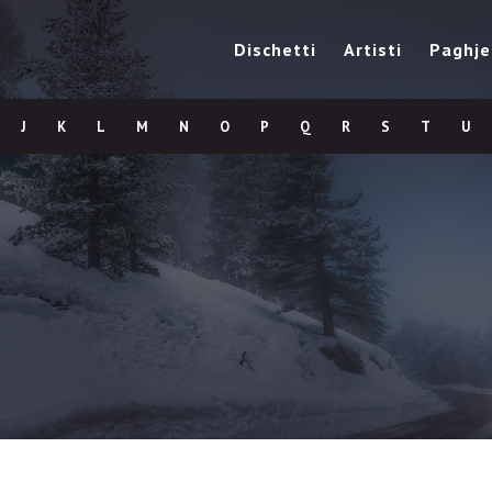
Dischetti
Artisti
Paghje
J
K
L
M
N
O
P
Q
R
S
T
U