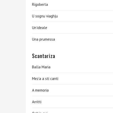
Rigoberta
U sognu viaghju
Un’ideale
Una prumessa
Scantariza
Balla Maria
Mez’a a sti canti
A memoria
Arritti