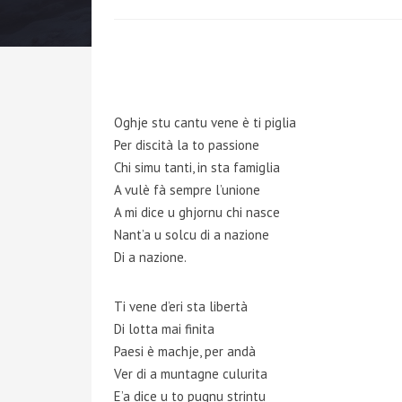
Oghje stu cantu vene è ti piglia
Per discità la to passione
Chi simu tanti, in sta famiglia
A vulè fà sempre l’unione
A mi dice u ghjornu chi nasce
Nant’a u solcu di a nazione
Di a nazione.
Ti vene d’eri sta libertà
Di lotta mai finita
Paesi è machje, per andà
Ver di a muntagne culurita
E’a dice u to pugnu strintu