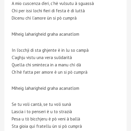
A mio cuscenza d’eri, c’hè vulsutu à sguassà
Chì per issi lochi fieri di festa è di luttà
Dicenu chì l’amore ùn si pò cumprà
Miheig laharigheid graha acanatlom
In l’occhji di sta ghjente è in lu so campà
C’aghju vistu una vera sulidarità
Quella chi sminteca in a manu chì dà
Ch’hè fatta per amore è un si pò cumprà
Miheig laharigheid graha acanatlom
Se tu voli cantà, se tu voli sunà
Lascia i to penseri è u to strazià
Pesa u tò bicchjeru è pò veni à ballà
Sta gioia quì fratellu ùn si pò cumprà