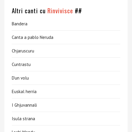
Altri canti cu
Rinvivisce
##
Bandera
Canta a pablo Neruda
Chjaruscuru
Cuntrastu
D’un volu
Euskal herria
I Ghjuvannali
Isula strana