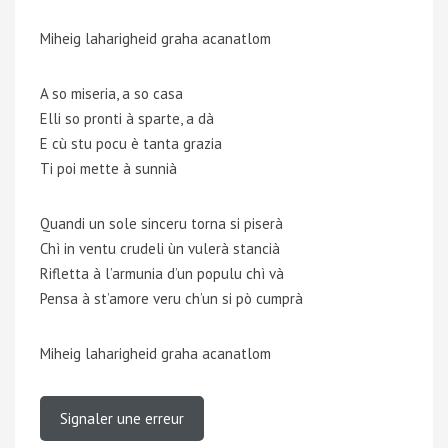
Miheig laharigheid graha acanatlom
A so miseria, a so casa
Elli so pronti à sparte, a dà
E cù stu pocu è tanta grazia
Ti poi mette à sunnià
Quandi un sole sinceru torna si piserà
Chì in ventu crudeli ùn vulerà stancià
Rifletta à l’armunia d’un populu chì và
Pensa à st’amore veru ch’un si pò cumprà
Miheig laharigheid graha acanatlom
Signaler une erreur