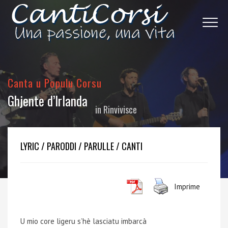
Canta u Populu Corsu
Ghjente d’Irlanda
in
Rinvivisce
LYRIC / PARODDI / PARULLE / CANTI
Imprime
U mio core ligeru s’hè lasciatu imbarcà