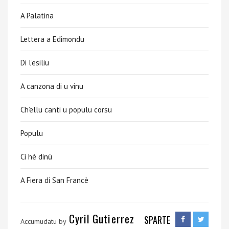
A Palatina
Lettera a Edimondu
Di l’esiliu
A canzona di u vinu
Ch’ellu canti u populu corsu
Populu
Ci hè dinù
A Fiera di San Francè
Cyril Gutierrez
SPARTE
Accumudatu by