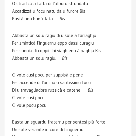
O stradicà a talla di l’alburu sfrundatu
Accadizzà u focu natu da u furore Bis
Bastà una bunfulata.
Bis
Abbasta un solu ragiu di u sole à farraghju
Per sminticà l’inguernu eppo dassi curagiu
Per sunnià di coppii chi viaghjenu à paghju Bis
Abbasta un solu ragiu.
Bis
Ci vole cusi pocu per suppisà e pene
Per accende di l’anima u santissimu focu
Di u travagliadore ruzzicà e catene
Bis
Ci vole cusi pocu
Ci vole pocu pocu.
Basta un sguardu fraternu per sentesi più forte
Un sole veranile in core di l’inguernu