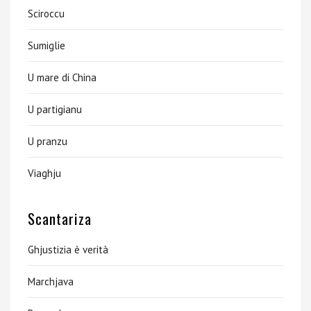
Sciroccu
Sumiglie
U mare di China
U partigianu
U pranzu
Viaghju
Scantariza
Ghjustizia è verità
Marchjava