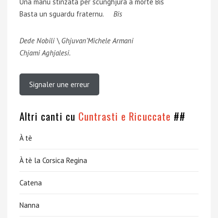
Una manu stinzata per scunghjurà a morte Bis
Basta un sguardu fraternu.
Bis
Dede Nobili \ Ghjuvan’Michele Armani
Chjami Aghjalesi.
Signaler une erreur
Altri canti cu
Cuntrasti e Ricuccate
##
À tè
À tè la Corsica Regina
Catena
Nanna