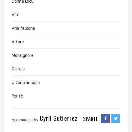
Donna Locu
A tè
Aria falcone
Altore
Monsignore
Giorgio
U Contrarilogiu
Per tè
Cyril Gutierrez
SPARTE
Accumudatu by