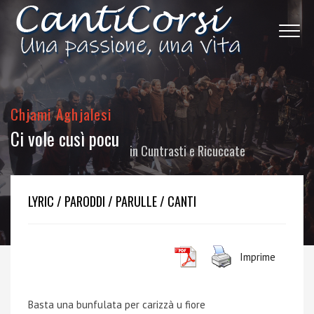
Chjami Aghjalesi
Ci vole cusì pocu
in
Cuntrasti e Ricuccate
LYRIC / PARODDI / PARULLE / CANTI
Imprime
Basta una bunfulata per carizzà u fiore