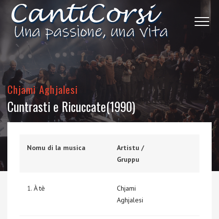
Chjami Aghjalesi
Cuntrasti e Ricuccate(1990)
Nomu di la musica
Artistu /
Gruppu
1.
À tè
Chjami
Aghjalesi