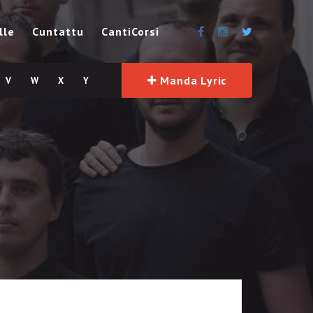
lle
Cuntattu
CantiCorsi
Manda Lyric
V
W
X
Y