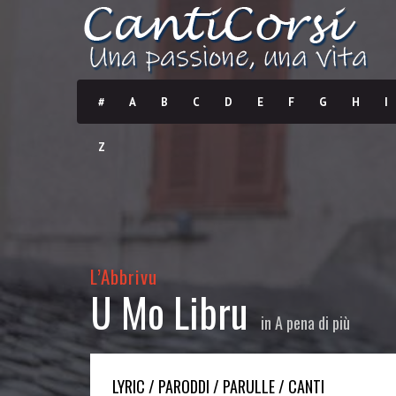
#
A
B
C
D
E
F
G
H
I
Z
L’Abbrivu
U Mo Libru
in
A pena di più
LYRIC / PARODDI / PARULLE / CANTI