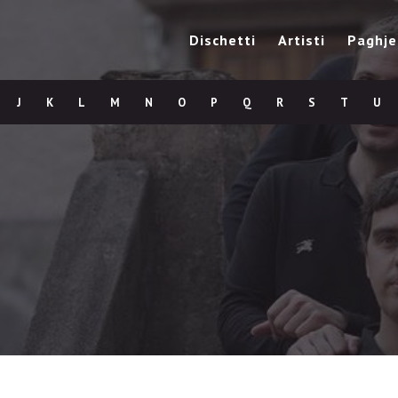
Dischetti
Artisti
Paghje
J
K
L
M
N
O
P
Q
R
S
T
U