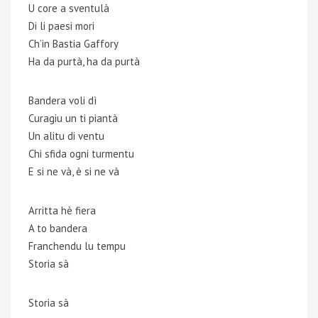
U core a sventulà
Di li paesi mori
Ch’in Bastia Gaffory
Ha da purtà, ha da purtà
Bandera voli dì
Curagiu un ti piantà
Un alitu di ventu
Chi sfida ogni turmentu
E si ne và, è si ne và
Arritta hè fiera
A to bandera
Franchendu lu tempu
Storia sà
Storia sà