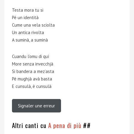
Testa mora tu si
Pè un identità
Cume una vela sciolta
Un antica rivolta
A suminà, a suminà
Cuandu l’omu di quì
More senza invecchjà
Si bandera a mez’asta
Pè mughjà avà basta
E cunsulà, è cunsulà
Signaler une erreur
Altri canti cu
A pena di più
##