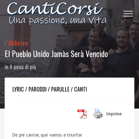
L’Abbrivu
El Pueblo Unido Jamàs Serà Vencido
in
A pena di più
LYRIC / PARODDI / PARULLE / CANTI
Imprime
De pie cantar, que vamos a triunfar