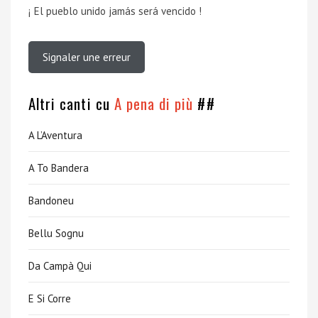
¡ El pueblo unido jamás será vencido !
Signaler une erreur
Altri canti cu
A pena di più
##
A L’Aventura
A To Bandera
Bandoneu
Bellu Sognu
Da Campà Qui
E Si Corre