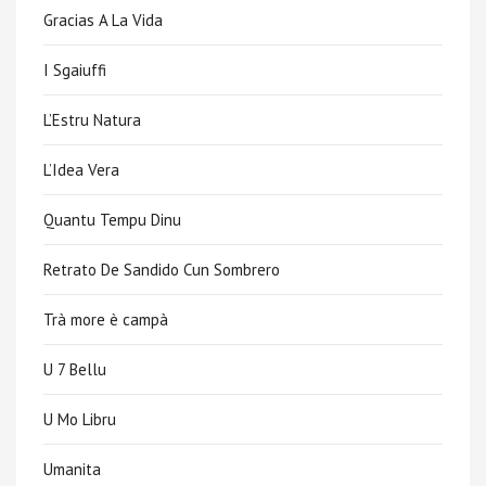
Gracias A La Vida
I Sgaiuffi
L’Estru Natura
L’Idea Vera
Quantu Tempu Dinu
Retrato De Sandido Cun Sombrero
Trà more è campà
U 7 Bellu
U Mo Libru
Umanita