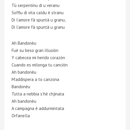
Tù serpentinu di u veranu
Soffiu di vita caldu è stranu
Di l’amore fà spuntà u granu,
Di l’amore fà spuntà u granu
Ah Bandonèu
Fuè su beso gran illusiòn
Y cabecea mi herido corazòn
Cuando es milonga tu canciòn
Ah bandonèu
M’addispera a to canzona
Bandonèu
Tutta a nebbia s’hè chjinata
Ah bandonèu
A campagna è addurmintata
Orfanella