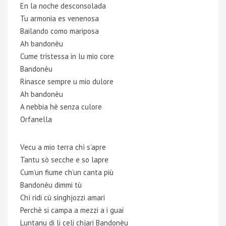
En la noche desconsolada
Tu armonia es venenosa
Bailando como mariposa
Ah bandonèu
Cume tristessa in lu mio core
Bandonèu
Rinasce sempre u mio dulore
Ah bandonèu
A nebbia hè senza culore
Orfanella
Vecu a mio terra chì s’apre
Tantu sò secche e so lapre
Cum’un fiume ch’un canta più
Bandonèu dimmi tù
Chì ridi cù singhjozzi amari
Perchè si campa a mezzi a i guai
Luntanu di li celi chjari Bandonèu