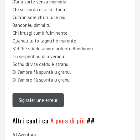
D’una sorte senza memoria
Chì si scorda di a so storia
Cum’un sole ch’un luce più
Bandonèu dimmi tù
Chì brusgi cumè fulminente
Quandu lu to lagnu hè murente
S’ell’hè stiddu amore ardente Bandonèu
Tù serpentinu di u veranu
Soffiu di vita caldu è stranu
Di l’amore fà spuntà u granu,
Di l’amore fà spuntà u granu
Signaler une erreur
Altri canti cu
A pena di più
##
A L’Aventura