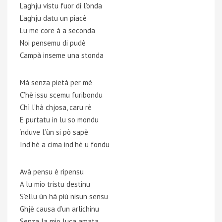
L’aghju vistu fuor di l’onda
L’aghju datu un piacè
Lu me core à a seconda
Noi pensemu di pudè
Campà inseme una stonda
Mà senza pietà per mè
C’hè issu scemu furibondu
Chì l’hà chjosa, caru rè
E purtatu in lu so mondu
‘nduve l’ùn si pò sapè
Ind’hè a cima ind’hè u fondu
Avà pensu è ripensu
A lu mio tristu destinu
S’ellu ùn hà più nisun sensu
Ghjè causa d’un arlichinu
Senza la mio luca amata