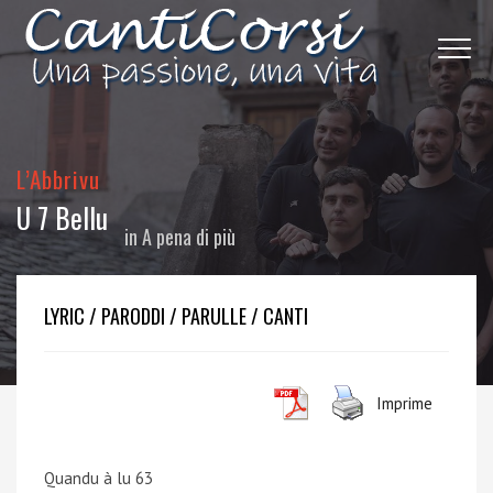
L’Abbrivu
U 7 Bellu
in
A pena di più
LYRIC / PARODDI / PARULLE / CANTI
Imprime
Quandu à lu 63