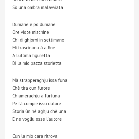
Sò una ombra malavviata
Dumane è pò dumane
Ore viote mischine
Chì di ghjorni in settimane
Mi trascinanu à a fine
A l’ultima figuretta
Di la mio pazza storietta
Mà strapperaghju issa funa
Chè tira cun furore
Chjameraghju a furtuna
Pè fà compie issu dulore
Storia ùn hè aghju chè una
E ne vogliu esse l’autore
Cun la mio cara ritrova