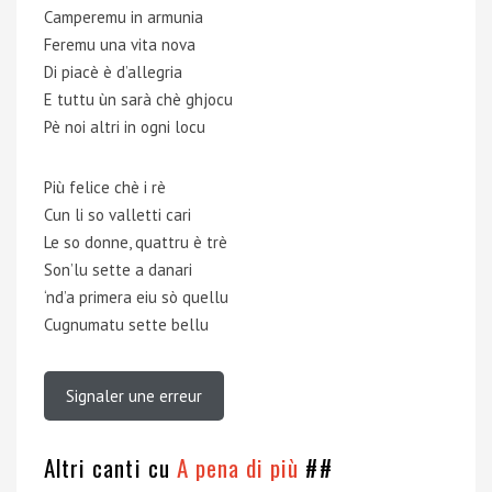
Camperemu in armunia
Feremu una vita nova
Di piacè è d’allegria
E tuttu ùn sarà chè ghjocu
Pè noi altri in ogni locu
Più felice chè i rè
Cun li so valletti cari
Le so donne, quattru è trè
Son’lu sette a danari
‘nd’a primera eiu sò quellu
Cugnumatu sette bellu
Signaler une erreur
Altri canti cu
A pena di più
##