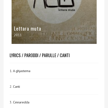
Lettara muta
2011
LYRICS / PARODDI / PARULLE / CANTI
1.
A ghjastema
2.
Canti
3.
Cinnaredda