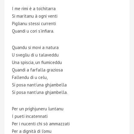
I me rimi è a to’chitarra
Si marìtanu à ogni venti
Pìglianu stessi currenti
Quandi u cori s’infiara.
Quandu si movi a natura
U svegliu di u talaveddu
Una spiscia, un fiumiceddu
Quandi a farfalla graziosa
Fallendu di u celu,
Si posa nant’una ghjambella
Si posa nant’una ghjambella.
Per un prighjuneru luntanu
I pueti incatennati
Per i nucenti chi sò ammazzati
Per a dignità di l’omu