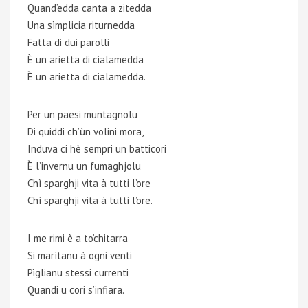
Quand’edda canta a zitedda
Una sìmplicia riturnedda
Fatta di dui parolli
È un arietta di cialamedda
È un arietta di cialamedda.
Per un paesi muntagnolu
Di quiddi ch’ùn volini mora,
Induva ci hè sempri un batticori
È l’invernu un fumaghjolu
Chì sparghji vita à tutti l’ore
Chì sparghji vita à tutti l’ore.
I me rimi è a to’chitarra
Si marìtanu à ogni venti
Pìglianu stessi currenti
Quandi u cori s’infiara.