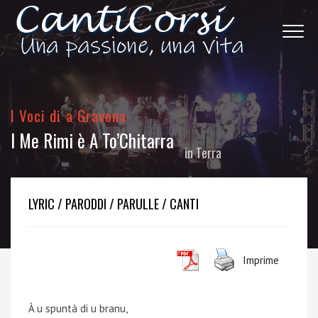
I Voci di a Gravona
I Me Rimi è A To’Chitarra
in
Terra
LYRIC / PARODDI / PARULLE / CANTI
Imprime
À u spuntà di u branu,