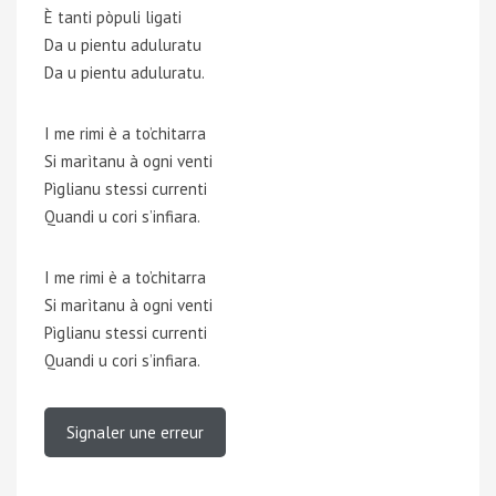
È tanti pòpuli ligati
Da u pientu aduluratu
Da u pientu aduluratu.
I me rimi è a to’chitarra
Si marìtanu à ogni venti
Pìglianu stessi currenti
Quandi u cori s’infiara.
I me rimi è a to’chitarra
Si marìtanu à ogni venti
Pìglianu stessi currenti
Quandi u cori s’infiara.
Signaler une erreur