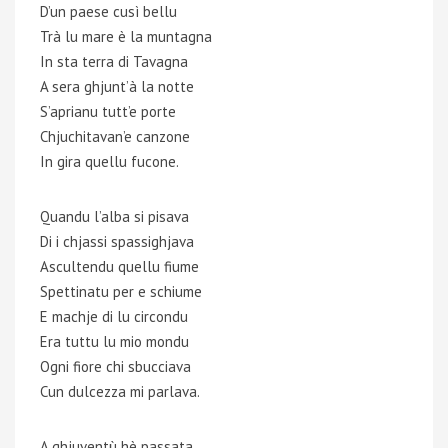
D’un paese cusì bellu
Trà lu mare è la muntagna
In sta terra di Tavagna
A sera ghjunt’à la notte
S’aprianu tutt’e porte
Chjuchitavan’e canzone
In gira quellu fucone.
Quandu l’alba si pisava
Di i chjassi spassighjava
Ascultendu quellu fiume
Spettinatu per e schiume
E machje di lu circondu
Era tuttu lu mio mondu
Ogni fiore chi sbucciava
Cun dulcezza mi parlava.
A ghjuventù hè passata