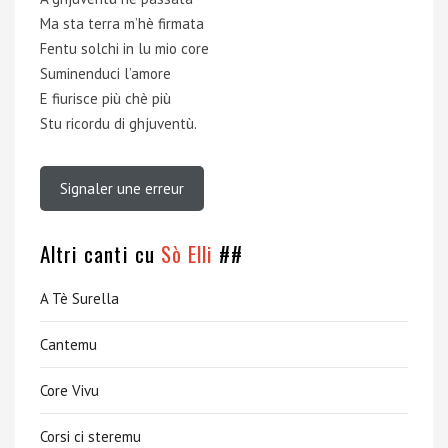
Ma sta terra m’hè firmata
Fentu solchi in lu mio core
Suminenduci l’amore
E fiurisce più chè più
Stu ricordu di ghjuventù.
Signaler une erreur
Altri canti cu
Sò Elli
##
A Tè Surella
Cantemu
Core Vivu
Corsi ci steremu