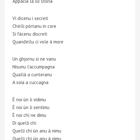
Appacia la so storia
Vi dìcenu i secreti
Ch’elli pòrtanu in core
Si fàcenu discreti
Quand’ellu ci vole à more
Un ghjornu si ne vanu
Nisunu l’accumpagna
Quallà a cunteranu
A soia a cuccagna
È noi ùn li vidimu
È noi ùn li sentimu
È noi chì ne dimu
Di quelli chì
Quelli chì ùn anu à nimu
Quelli chì ùn anu à nimu