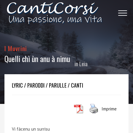
I Muvrini
Quelli chì ùn anu à nimu
in
Leia
LYRIC / PARODDI / PARULLE / CANTI
Imprime
Vi fàcenu un surrisu