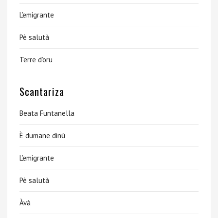
L’emigrante
Pè salutà
Terre d’oru
Scantariza
Beata Funtanella
È dumane dinù
L’emigrante
Pè salutà
Àvà