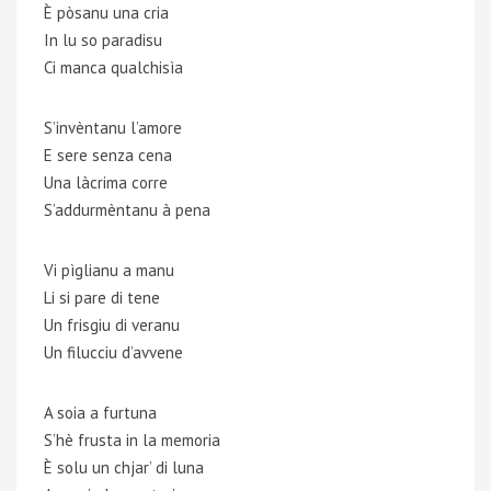
È pòsanu una cria
In lu so paradisu
Ci manca qualchisìa
S’invèntanu l’amore
E sere senza cena
Una làcrima corre
S’addurmèntanu à pena
Vi pìglianu a manu
Li si pare di tene
Un frisgiu di veranu
Un filucciu d’avvene
A soia a furtuna
S’hè frusta in la memoria
È solu un chjar’ di luna