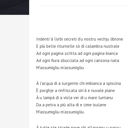
Indentr’à l’orbi secreti d’u nostru vechju librone
E più belle riturnelle sò di calambra nustrale
Ad ogni pagina scritta ad ogni pagina bianca
Ad ogni fiura sbucciata ad ogni canzona nata
M’assumigliu m’assumigliu.
À l’acqua di a surgente chi imbianca a spiscina
È porghje a rinfriscata sin’à e nuvale piane
À u lampà di a vista ver di u mare luntanu
Da a petra a più alta di e cime isulane
M’assumigliu m’assumigliu.
À tutte ste strade nove chi allarganu u passu