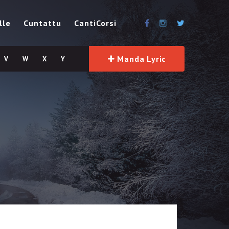
lle
Cuntattu
CantiCorsi
Manda Lyric
V
W
X
Y