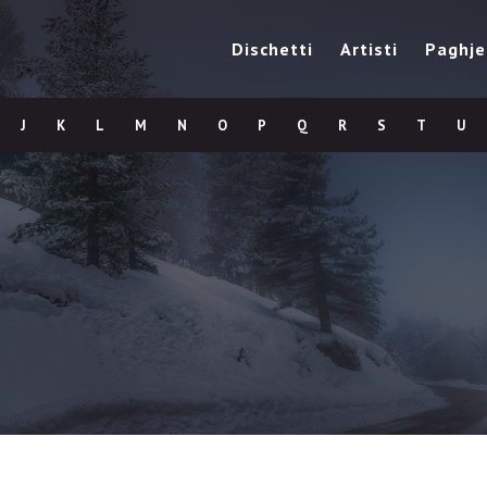
Dischetti
Artisti
Paghje
J
K
L
M
N
O
P
Q
R
S
T
U