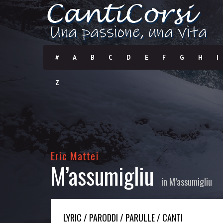
#
A
B
C
D
E
F
G
H
I
Z
Eric Mattei
M’assumigliu
in
M’assumigliu
LYRIC / PARODDI / PARULLE / CANTI