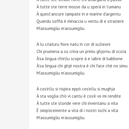
À tutte ste terre mosse da u sperà in l’umanu
À quest’ancure lampate in e marine d’argentu
Quandu soffia è minaccia u ventu di e straziere
M’assumigliu m’assumigliu.
À lu criaturu fiore natu in cor di sulleoni
Chi prumena a so crina un primu ghjornu di scola
À’sa lingua ch’ellu scopre à e labre di babbone
À’sa lingua chi ghjè nostra è chi face chè no simu
M’assumigliu m’assumigliu.
À cos’ellu si rispira eppò cos’ellu si mughja
À sta voglia ch’o vi cantu è cos’è vo mi rendite
À tutte ste stonde vere chi inventanu a vita
È simplicemente a vita di i nostri lochi a vita
M’assumigliu m’assumigliu.