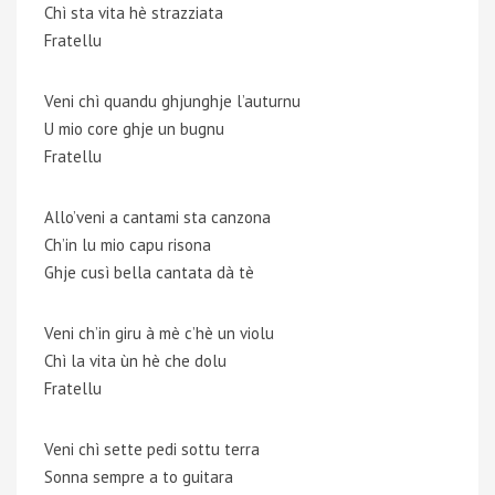
Chì sta vita hè strazziata
Fratellu
Veni chì quandu ghjunghje l’auturnu
U mio core ghje un bugnu
Fratellu
Allo’veni a cantami sta canzona
Ch’in lu mio capu risona
Ghje cusì bella cantata dà tè
Veni ch’in giru à mè c’hè un violu
Chì la vita ùn hè che dolu
Fratellu
Veni chì sette pedi sottu terra
Sonna sempre a to guitara