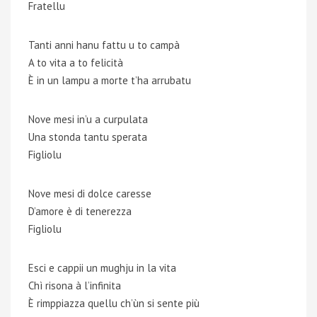
Fratellu
Tanti anni hanu fattu u to campà
A to vita a to felicità
È in un lampu a morte t’ha arrubatu
Nove mesi in’u a curpulata
Una stonda tantu sperata
Figliolu
Nove mesi di dolce caresse
D’amore è di tenerezza
Figliolu
Esci e cappii un mughju in la vita
Chì risona à l’infinita
È rimppiazza quellu ch’ùn si sente più