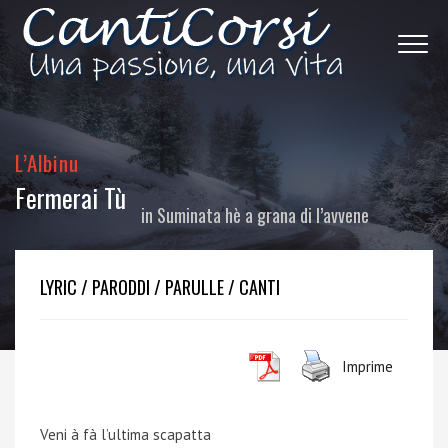
L’Albinu
Fermerai Tù
in
Suminata hè a grana di l’avvene
LYRIC / PARODDI / PARULLE / CANTI
Imprime
Veni à fà l’ultima scapatta