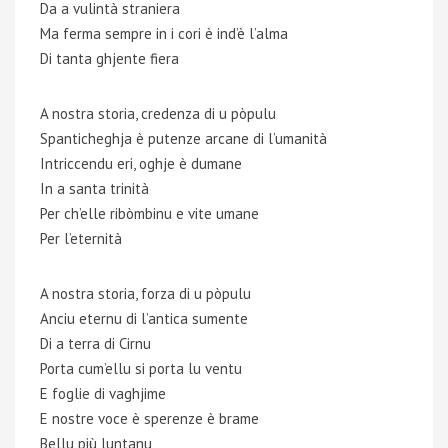
Da a vulintà straniera
Ma ferma sempre in i cori è ind’è l’alma
Di tanta ghjente fiera
A nostra storia, credenza di u pòpulu
Spanticheghja è putenze arcane di l’umanità
Intriccendu eri, oghje è dumane
In a santa trinità
Per ch’elle ribòmbinu e vite umane
Per l’eternità
A nostra storia, forza di u pòpulu
Anciu eternu di l’antica sumente
Di a terra di Cirnu
Porta cum’ellu si porta lu ventu
E foglie di vaghjime
E nostre voce è sperenze è brame
Bellu più luntanu,