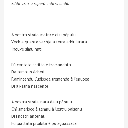
eddu veni, a saparà induva andà.
A nostra storia, matrice di u pòpulu
Vechja quant’è vechja a terra addulurata
Induve simu nati
Fù cantata scritta è tramandata
Da tempi in àcheri
Ramintendu l’udissea tremenda è l’epupea
Di a Patria nascente
A nostra storia, nata da u pòpulu
Chì smarisce à tempu à l’estru paisanu
Di i nostri antenati
Fù piattata pruibita è po sguassata