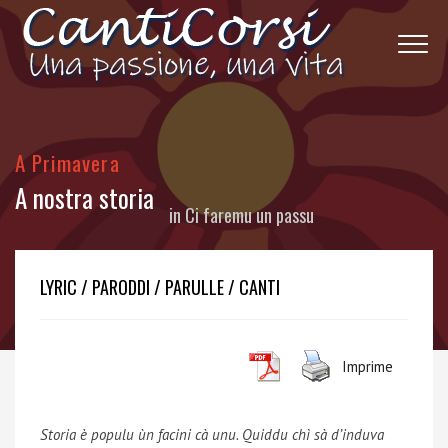
A Primavera
A nostra storia
in
Ci faremu un passu
LYRIC / PARODDI / PARULLE / CANTI
Imprime
Storia è populu ùn facini cà unu. Quiddu chì sà d’induva