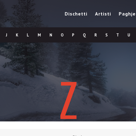
Dischetti
Artisti
Paghje
J
K
L
M
N
O
P
Q
R
S
T
U
Z