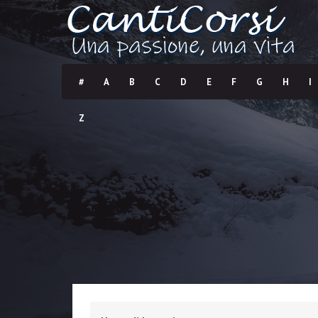
#
A
B
C
D
E
F
G
H
I
Z