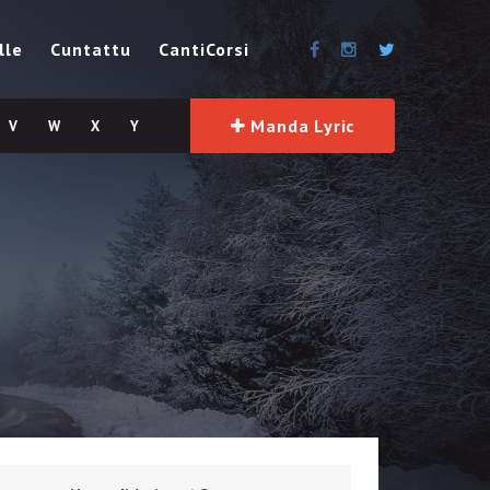
lle
Cuntattu
CantiCorsi
Manda Lyric
V
W
X
Y