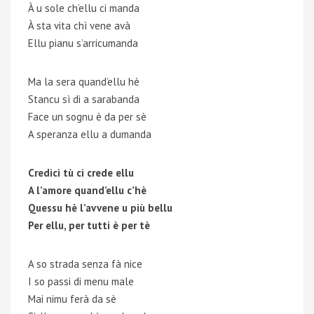
À u sole ch’ellu ci manda
À sta vita chì vene avà
Ellu pianu s’arricumanda
Ma la sera quand’ellu hè
Stancu sì di a sarabanda
Face un sognu è da per sè
A speranza ellu a dumanda
Credici tù ci crede ellu
A l’amore quand’ellu c’hè
Quessu hè l’avvene u più bellu
Per ellu, per tutti è per tè
A so strada senza fà nice
I so passi di menu male
Mai nimu ferà da sè