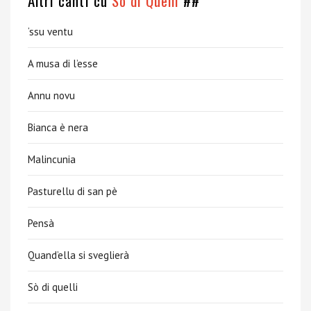
Altri canti cu
Sò di Quelli
##
‘ssu ventu
A musa di l’esse
Annu novu
Bianca è nera
Malincunia
Pasturellu di san pè
Pensà
Quand’ella si sveglierà
Sò di quelli