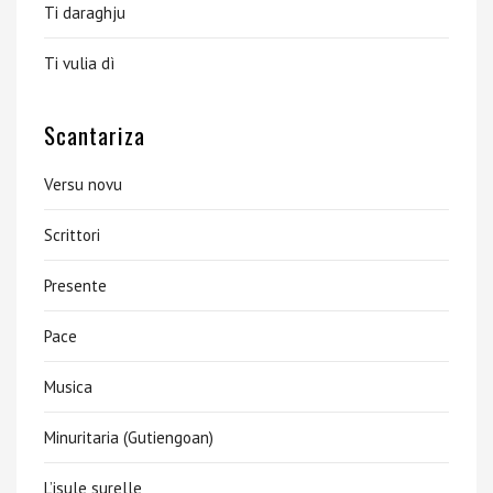
Ti daraghju
Ti vulia dì
Scantariza
Versu novu
Scrittori
Presente
Pace
Musica
Minuritaria (Gutiengoan)
L’isule surelle