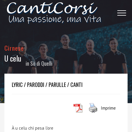
Cirnese
U celu
in
Sò di Quelli
LYRIC / PARODDI / PARULLE / CANTI
Imprime
À u celu chì pesa l’ore