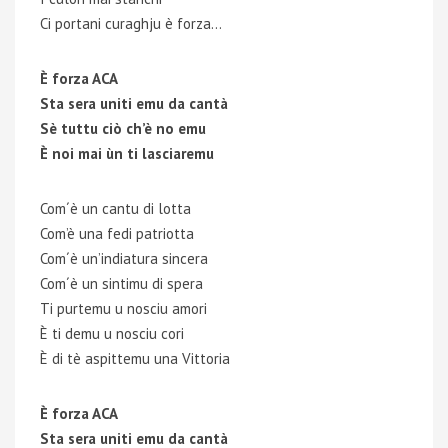
Ci portani curaghju è forza…
È forza ACA
Sta sera uniti emu da cantà
Sè tuttu ciò ch’è no emu
È noi mai ùn ti lasciaremu
Com´è un cantu di lotta
Com’è una fedi patriotta
Com´è un’indiatura sincera
Com´è un sintimu di spera
Ti purtemu u nosciu amori
È ti demu u nosciu cori
È di tè aspittemu una Vittoria
È forza ACA
Sta sera uniti emu da cantà