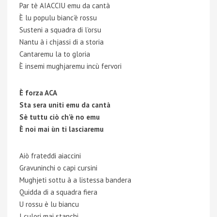
Par tè AIACCIU emu da cantà
È lu populu bianc’è rossu
Susteni a squadra di l’orsu
Nantu à i chjassi di a storia
Cantaremu la to gloria
È insemi mughjaremu incù fervori
È forza ACA
Sta sera uniti emu da cantà
Sè tuttu ciò ch’è no emu
È noi mai ùn ti lasciaremu
Aiò frateddi aiaccini
Gravuninchi o capi cursini
Mughjeti sottu à a listessa bandera
Quidda di a squadra fiera
U rossu è lu biancu
I culori mai stanchi