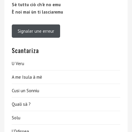
Sè tuttu ciò ch’è no emu
È noi mai ùn ti lasciaremu
Signaler une erreur
Scantariza
U Veru
A me Isula à mè
Cusi un Sonniu
Quali sà ?
Solu
L’Odissea