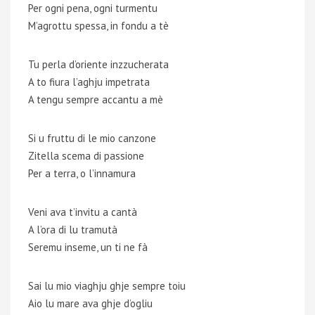
Per ogni pena, ogni turmentu
M’agrottu spessa, in fondu a tè
Tu perla d’oriente inzzucherata
A to fiura l’aghju impetrata
A tengu sempre accantu a mè
Si u fruttu di le mio canzone
Zitella scema di passione
Per a terra, o l’innamura
Veni ava t’invitu a cantà
A l’ora di lu tramutà
Seremu inseme, un ti ne fà
Sai lu mio viaghju ghje sempre toiu
Aio lu mare ava ghje d’ogliu