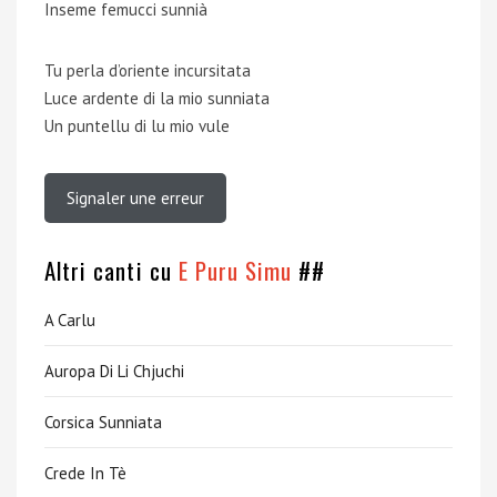
Inseme femucci sunnià
Tu perla d’oriente incursitata
Luce ardente di la mio sunniata
Un puntellu di lu mio vule
Signaler une erreur
Altri canti cu
E Puru Simu
##
A Carlu
Auropa Di Li Chjuchi
Corsica Sunniata
Crede In Tè