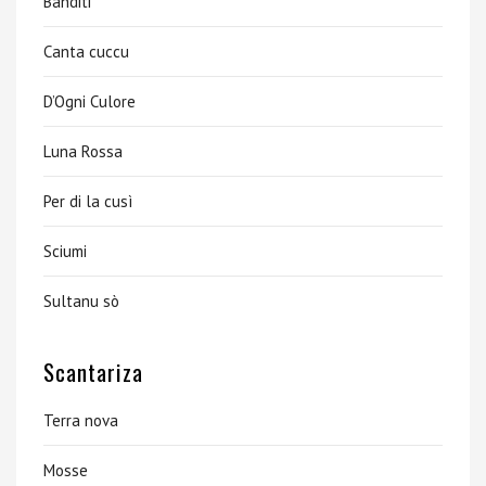
Banditi
Canta cuccu
D’Ogni Culore
Luna Rossa
Per di la cusì
Sciumi
Sultanu sò
Scantariza
Terra nova
Mosse