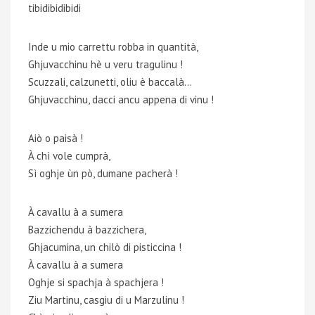
tibidibidibidi
Inde u mio carrettu robba in quantità,
Ghjuvacchinu hè u veru tragulinu !
Scuzzali, calzunetti, oliu è baccalà…
Ghjuvacchinu, dacci ancu appena di vinu !
Aiò o paisà !
À chì vole cumprà,
Sì oghje ùn pò, dumane pacherà !
À cavallu à a sumera
Bazzichendu à bazzichera,
Ghjacumina, un chilò di pisticcina !
À cavallu à a sumera
Oghje si spachja à spachjera !
Ziu Martinu, casgiu di u Marzulinu !