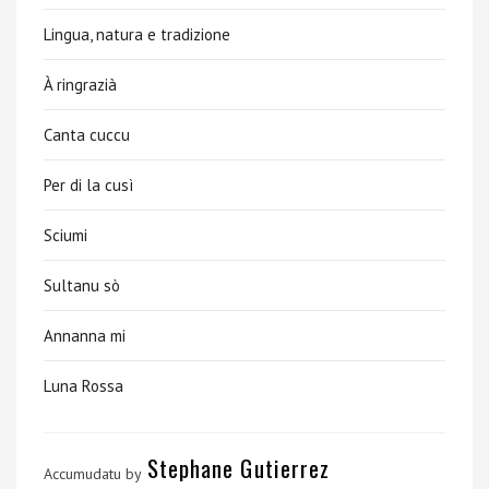
Lingua, natura e tradizione
À ringrazià
Canta cuccu
Per di la cusì
Sciumi
Sultanu sò
Annanna mi
Luna Rossa
Stephane Gutierrez
Accumudatu by