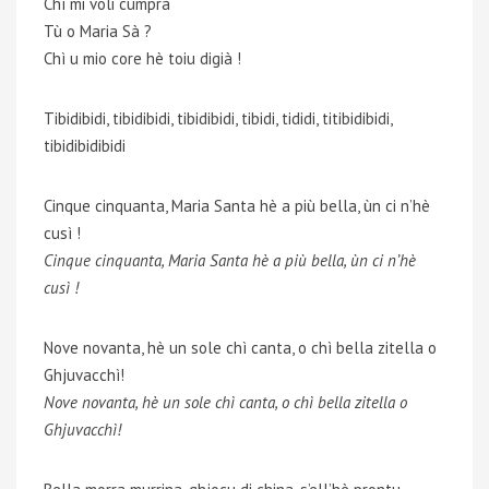
Chì mi voli cumprà
Tù o Maria Sà ?
Chì u mio core hè toiu digià !
Tibidibidi, tibidibidi, tibidibidi, tibidi, tididi, titibidibidi,
tibidibidibidi
Cinque cinquanta, Maria Santa hè a più bella, ùn ci n’hè
cusì !
Cinque cinquanta, Maria Santa hè a più bella, ùn ci n’hè
cusì !
Nove novanta, hè un sole chì canta, o chì bella zitella o
Ghjuvacchì!
Nove novanta, hè un sole chì canta, o chì bella zitella o
Ghjuvacchì!